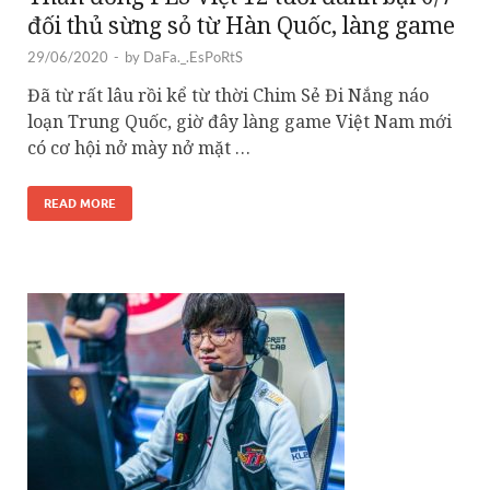
đối thủ sừng sỏ từ Hàn Quốc, làng game
29/06/2020
-
by
DaFa._.EsPoRtS
Đã từ rất lâu rồi kể từ thời Chim Sẻ Đi Nắng náo
loạn Trung Quốc, giờ đây làng game Việt Nam mới
có cơ hội nở mày nở mặt …
READ MORE