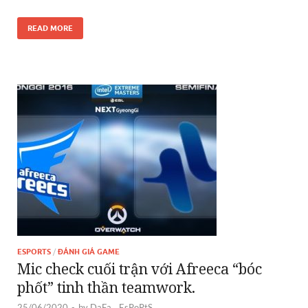
READ MORE
ESPORTS
/
ĐÁNH GIÁ GAME
Mic check cuối trận với Afreeca “bóc
phốt” tinh thần teamwork.
25/06/2020
-
by
DaFa._.EsPoRtS