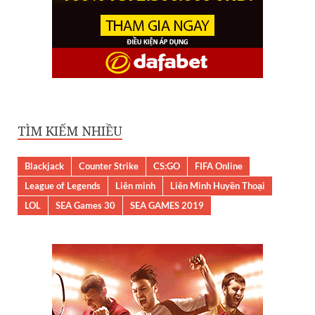
TÌM KIẾM NHIỀU
Blackjack
Counter Strike
CS:GO
FIFA Online
League of Legends
Liên minh
Liên Minh Huyền Thoại
LOL
SEA Games 30
SEA GAMES 2019