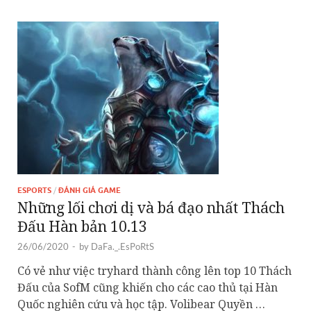
ESPORTS
/
ĐÁNH GIÁ GAME
Những lối chơi dị và bá đạo nhất Thách
Đấu Hàn bản 10.13
26/06/2020
-
by
DaFa._.EsPoRtS
Có vẻ như việc tryhard thành công lên top 10 Thách
Đấu của SofM cũng khiến cho các cao thủ tại Hàn
Quốc nghiên cứu và học tập. Volibear Quyền …