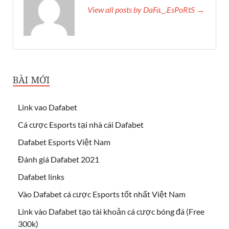
View all posts by DaFa._.EsPoRtS →
BÀI MỚI
Link vao Dafabet
Cá cược Esports tại nhà cái Dafabet
Dafabet Esports Việt Nam
Đánh giá Dafabet 2021
Dafabet links
Vào Dafabet cá cược Esports tốt nhất Việt Nam
Link vào Dafabet tạo tài khoản cá cược bóng đá (Free
300k)