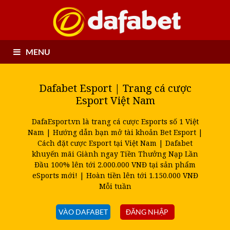
MENU
Dafabet Esport | Trang cá cược
Esport Việt Nam
DafaEsport.vn là trang cá cược Esports số 1 Việt
Nam | Hướng dẫn bạn mở tài khoản Bet Esport |
Cách đặt cược Esport tại Việt Nam | Dafabet
khuyến mãi Giành ngay Tiền Thưởng Nạp Lần
Đầu 100% lên tới 2.000.000 VNĐ tại sản phẩm
eSports mới! | Hoàn tiền lên tới 1.150.000 VNĐ
Mỗi tuần
VÀO DAFABET
ĐĂNG NHẬP