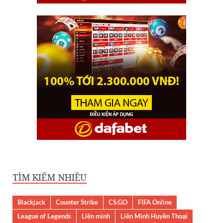
TÌM KIẾM NHIỀU
Blackjack
Counter Strike
CS:GO
FIFA Online
League of Legends
Liên minh
Liên Minh Huyền Thoại