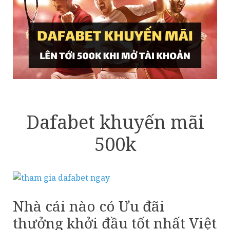
Dafabet khuyến mãi
500k
Nhà cái nào có Ưu đãi
thưởng khởi đầu tốt nhất Việt