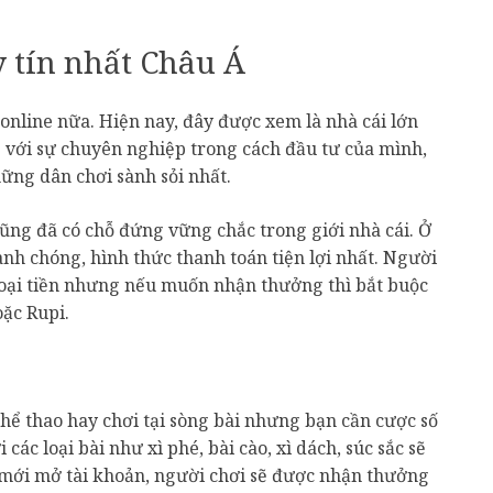
 tín nhất Châu Á
 online nữa. Hiện nay, đây được xem là nhà cái lớn
 với sự chuyên nghiệp trong cách đầu tư của mình,
ững dân chơi sành sỏi nhất.
ng đã có chỗ đứng vững chắc trong giới nhà cái. Ở
hanh chóng, hình thức thanh toán tiện lợi nhất. Người
 loại tiền nhưng nếu muốn nhận thưởng thì bắt buộc
ặc Rupi.
hể thao hay chơi tại sòng bài nhưng bạn cần cược số
các loại bài như xì phé, bài cào, xì dách, súc sắc sẽ
mới mở tài khoản, người chơi sẽ được nhận thưởng