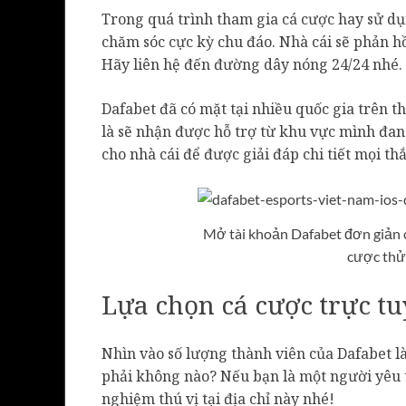
Trong quá trình tham gia cá cược hay sử dụ
chăm sóc cực kỳ chu đáo. Nhà cái sẽ phản h
Hãy liên hệ đến đường dây nóng 24/24 nhé.
Dafabet đã có mặt tại nhiều quốc gia trên t
là sẽ nhận được hỗ trợ từ khu vực mình đan
cho nhà cái để được giải đáp chi tiết mọi th
Mở tài khoản Dafabet đơn giản c
cược thử 
Lựa chọn cá cược trực t
Nhìn vào số lượng thành viên của Dafabet là
phải không nào? Nếu bạn là một người yêu t
nghiệm thú vị tại địa chỉ này nhé!