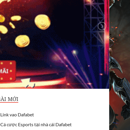
BÀI MỚI
Link vao Dafabet
Cá cược Esports tại nhà cái Dafabet