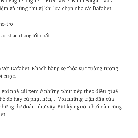
 League, Ligue 1, Eredivisie, Bundesliga 1 và 2…
ệm vô cùng thú vị khi lựa chọn nhà cái Dafabet.
sóc khách hàng tốt nhất
n với Dafabet. Khách hàng sẽ thỏa sức tưởng tượng
á cược.
c với nhà cái xem ở những phút tiếp theo điều gì sẽ
 thẻ đỏ hay cú phạt nền,… Với những trận đấu của
những dự đoán như vậy. Bất kỳ người chơi nào cũng
et.