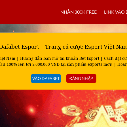
NHẬN 300K FREE
LINK VAO
Dafabet Esport | Trang cá cược Esport Việt Na
 Việt Nam | Hướng dẫn bạn mở tài khoản Bet Esport | Cách đặt c
 100% lên tới 2.000.000 VNĐ tại sản phẩm eSports mới! | Hoàn 
VÀO DAFABET
ĐĂNG NHẬP