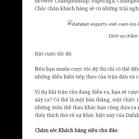
nPower Championship, Superliga, Champions
Chắc chắn khách hàng sẽ có những trải nghi
Dịch vụ chăm 
Đặt cược tốc độ
Nếu bạn muốn cược tốc độ thì chỉ có thể đế
những diễn biến tiếp theo của trận đấu và c
Ví dụ khi trận cầu đang diễn ra, bạn sẽ cượ
xảy ra? Có thể là một bàn thắng, một chiếc
những môn thể thao khác bạn cũng đưa ra 
thấy thích thú về sự khác biệt này của Dafab
Chăm sóc Khách hàng siêu chu đáo