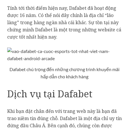
Tính tới thời điểm hiện nay, Dafabet đã hoạt động
được 16 năm. Có thể nói đây chính là địa chỉ “lão
làng” trong hàng ngàn nhà cái khác. Sự tồn tại này
chứng minh Dafabet là một trong những website cá
cược tốt nhất hiện nay.
Dafabet chú trọng đến những chương trình khuyến mãi
hấp dẫn cho khách hàng
Dịch vụ tại Dafabet
Khi bạn đặt chân đến với trang web này là bạn đã
trao niềm tin đúng chỗ. Dafabet là một địa chỉ uy tín
đứng đầu Châu Á. Bên cạnh đó, chúng còn được