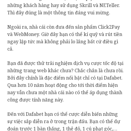
những khách hàng hay sử dụng Skrill và NETeller.
Thì đây đúng là một thông tin đáng vui mừng.
Ngoài ra, nhà cái còn đưa đến sản phẩm Click2Pay
và WebMoney. Giờ đây bạn có thể kí quỹ và rút tiền
ngay lập tức mà không phải lo lắng bất cứ điều gì
cả.
Bạn đã được thử trải nghiệm dịch vụ cược tốc độ tại
những trang web khác chưa? Chắc chắn là chưa rồi.
Bởi đây chính là đặc điểm nổi bật chỉ có tại Dafabet.
Qua hơn 10 năm hoạt động cho tới thời điểm hiện
nay vẫn chưa một nhà cái nào có thể áp dụng thành
công được tính năng này.
Đến với Dafabet bạn có thể cược diễn biến những
sự việc sắp diễn ra ở trong trận đấu. Bạn có thể dự
đoán trước 1 bàn thắng, 1 thẻ đỏ, 1 cú phạt góc,…