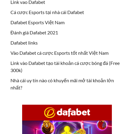
Link vao Dafabet
Cá cược Esports tại nhà cái Dafabet
Dafabet Esports Việt Nam
Đánh giá Dafabet 2021
Dafabet links
Vào Dafabet cá cược Esports tốt nhất Việt Nam
Link vào Dafabet tạo tài khoản cá cược bóng đá (Free
300k)
Nhà cái uy tín nào có khuyến mãi mở tài khoản lớn
nhất?