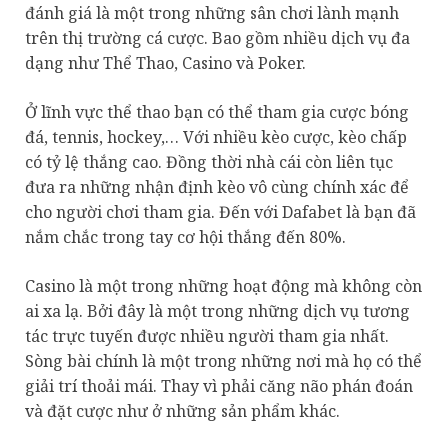
đánh giá là một trong những sân chơi lành mạnh
trên thị trường cá cược. Bao gồm nhiều dịch vụ đa
dạng như Thể Thao, Casino và Poker.
Ở lĩnh vực thể thao bạn có thể tham gia cược bóng
đá, tennis, hockey,… Với nhiều kèo cược, kèo chấp
có tỷ lệ thắng cao. Đồng thời nhà cái còn liên tục
đưa ra những nhận định kèo vô cùng chính xác để
cho người chơi tham gia. Đến với Dafabet là bạn đã
nắm chắc trong tay cơ hội thắng đến 80%.
Casino là một trong những hoạt động mà không còn
ai xa lạ. Bởi đây là một trong những dịch vụ tương
tác trực tuyến được nhiều người tham gia nhất.
Sòng bài chính là một trong những nơi mà họ có thể
giải trí thoải mái. Thay vì phải căng não phán đoán
và đặt cược như ở những sản phẩm khác.