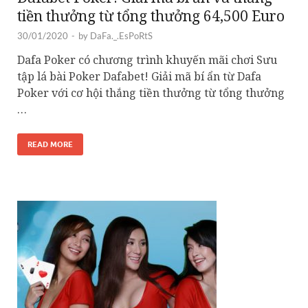
tiền thưởng từ tổng thưởng 64,500 Euro
30/01/2020
-
by
DaFa._.EsPoRtS
Dafa Poker có chương trình khuyến mãi chơi Sưu
tập lá bài Poker Dafabet! Giải mã bí ẩn từ Dafa
Poker với cơ hội thắng tiền thưởng từ tổng thưởng
…
READ MORE