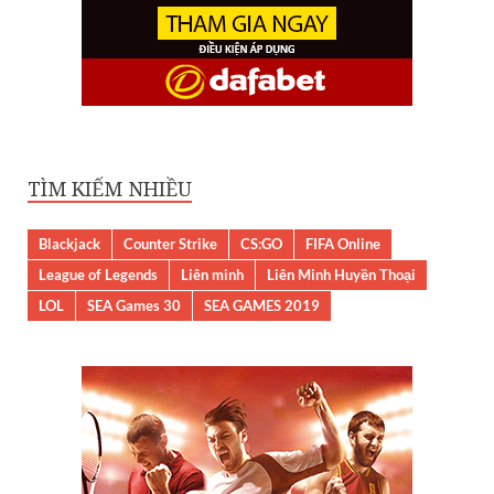
TÌM KIẾM NHIỀU
Blackjack
Counter Strike
CS:GO
FIFA Online
League of Legends
Liên minh
Liên Minh Huyền Thoại
LOL
SEA Games 30
SEA GAMES 2019