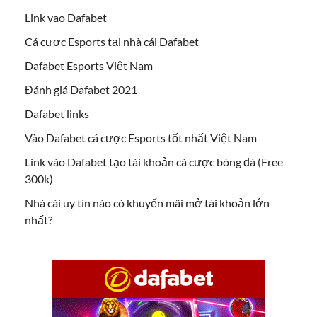
Link vao Dafabet
Cá cược Esports tại nhà cái Dafabet
Dafabet Esports Việt Nam
Đánh giá Dafabet 2021
Dafabet links
Vào Dafabet cá cược Esports tốt nhất Việt Nam
Link vào Dafabet tạo tài khoản cá cược bóng đá (Free
300k)
Nhà cái uy tín nào có khuyến mãi mở tài khoản lớn
nhất?