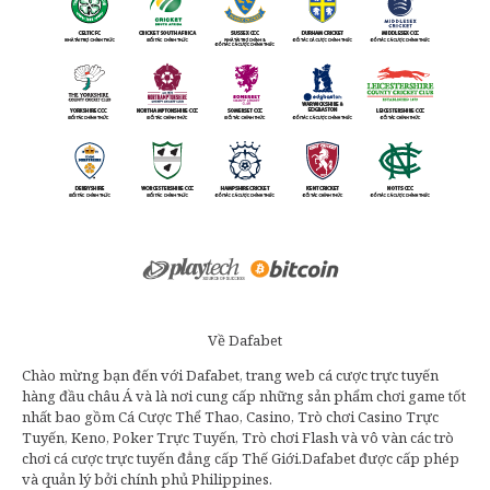
Về Dafabet
Chào mừng bạn đến với Dafabet, trang web cá cược trực tuyến
hàng đầu châu Á và là nơi cung cấp những sản phẩm chơi game tốt
nhất bao gồm Cá Cược Thể Thao, Casino, Trò chơi Casino Trực
Tuyến, Keno, Poker Trực Tuyến, Trò chơi Flash và vô vàn các trò
chơi cá cược trực tuyến đẳng cấp Thế Giới.Dafabet được cấp phép
và quản lý bởi chính phủ Philippines.