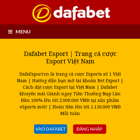
MENU
Dafabet Esport | Trang cá cược
Esport Việt Nam
DafaEsport.vn là trang cá cược Esports số 1 Việt
Nam | Hướng dẫn bạn mở tài khoản Bet Esport |
Cách đặt cược Esport tại Việt Nam | Dafabet
khuyến mãi Giành ngay Tiền Thưởng Nạp Lần
Đầu 100% lên tới 2.000.000 VNĐ tại sản phẩm
eSports mới! | Hoàn tiền lên tới 1.150.000 VNĐ
Mỗi tuần
VÀO DAFABET
ĐĂNG NHẬP