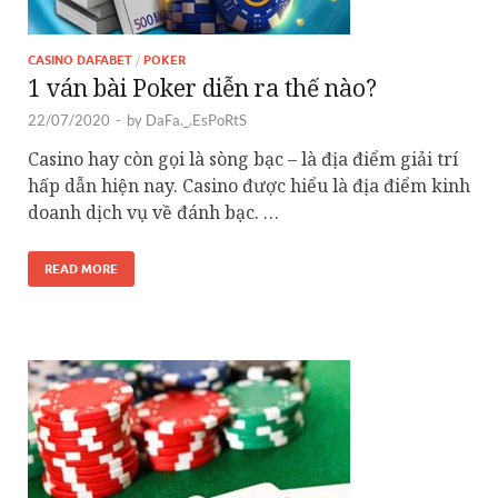
CASINO DAFABET
/
POKER
1 ván bài Poker diễn ra thế nào?
22/07/2020
-
by
DaFa._.EsPoRtS
Casino hay còn gọi là sòng bạc – là địa điểm giải trí
hấp dẫn hiện nay. Casino được hiểu là địa điểm kinh
doanh dịch vụ về đánh bạc. …
READ MORE