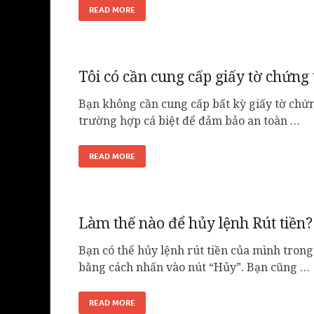
READ MORE
Tôi có cần cung cấp giấy tờ chứng t
Bạn không cần cung cấp bất kỳ giấy tờ chứng
trường hợp cá biệt để đảm bảo an toàn …
READ MORE
Làm thế nào để hủy lệnh Rút tiền?
Bạn có thể hủy lệnh rút tiền của mình trong
bằng cách nhấn vào nút “Hủy”. Bạn cũng …
READ MORE