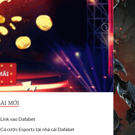
BÀI MỚI
Link vao Dafabet
Cá cược Esports tại nhà cái Dafabet