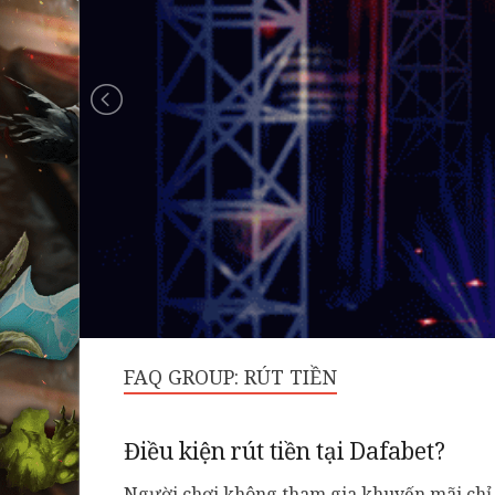
FAQ GROUP:
RÚT TIỀN
Điều kiện rút tiền tại Dafabet?
Người chơi không tham gia khuyến mãi chỉ cầ