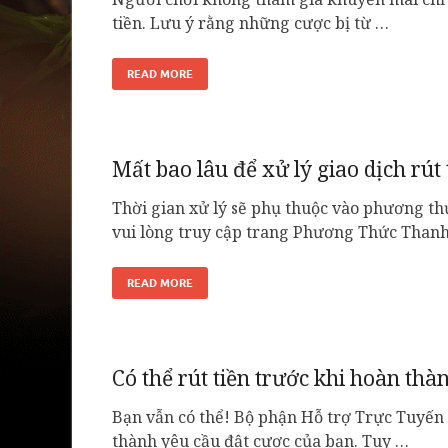
tiền. Lưu ý rằng những cược bị từ …
READ MORE
Mất bao lâu để xử lý giao dịch rút 
Thời gian xử lý sẽ phụ thuộc vào phương th
vui lòng truy cập trang Phương Thức Thanh
READ MORE
Có thể rút tiền trước khi hoàn th
Bạn vẫn có thể! Bộ phận Hỗ trợ Trực Tuyến r
thành yêu cầu đật cược của bạn. Tuy …