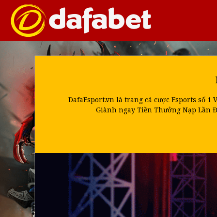
DafaEsport.vn là trang cá cược Esports số 1
Giành ngay Tiền Thưởng Nạp Lần Đầu