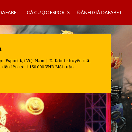
 DAFABET
CÁ CƯỢC ESPORTS
ĐÁNH GIÁ DAFABET
m
ược Esport tại Việt Nam | Dafabet khuyến mãi
tiền lên tới 1.150.000 VNĐ Mỗi tuần