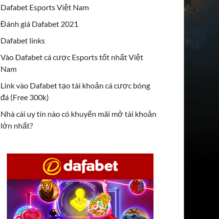
Dafabet Esports Việt Nam
Đánh giá Dafabet 2021
Dafabet links
Vào Dafabet cá cược Esports tốt nhất Việt
Nam
Link vào Dafabet tạo tài khoản cá cược bóng
đá (Free 300k)
Nhà cái uy tín nào có khuyến mãi mở tài khoản
lớn nhất?