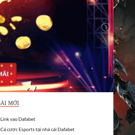
BÀI MỚI
Link vao Dafabet
Cá cược Esports tại nhà cái Dafabet