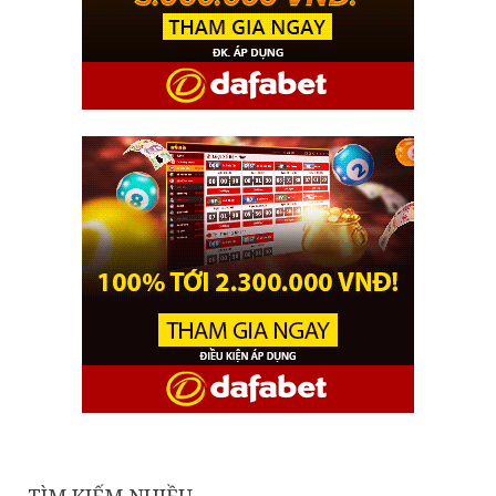
TÌM KIẾM NHIỀU