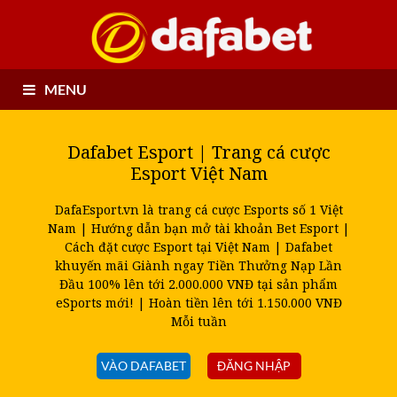
MENU
Dafabet Esport | Trang cá cược
Esport Việt Nam
DafaEsport.vn là trang cá cược Esports số 1 Việt
Nam | Hướng dẫn bạn mở tài khoản Bet Esport |
Cách đặt cược Esport tại Việt Nam | Dafabet
khuyến mãi Giành ngay Tiền Thưởng Nạp Lần
Đầu 100% lên tới 2.000.000 VNĐ tại sản phẩm
eSports mới! | Hoàn tiền lên tới 1.150.000 VNĐ
Mỗi tuần
VÀO DAFABET
ĐĂNG NHẬP