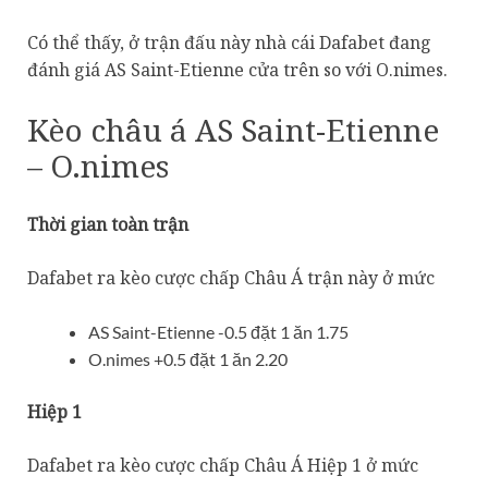
Có thể thấy, ở trận đấu này nhà cái Dafabet đang
đánh giá AS Saint-Etienne cửa trên so với O.nimes.
Kèo châu á AS Saint-Etienne
– O.nimes
Thời gian toàn trận
Dafabet ra kèo cược chấp Châu Á trận này ở mức
AS Saint-Etienne -0.5 đặt 1 ăn 1.75
O.nimes +0.5 đặt 1 ăn 2.20
Hiệp 1
Dafabet ra kèo cược chấp Châu Á Hiệp 1 ở mức