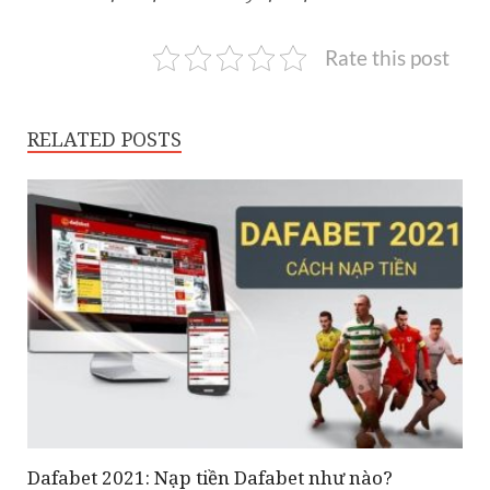
Rate this post
RELATED POSTS
Dafabet 2021: Nạp tiền Dafabet như nào?