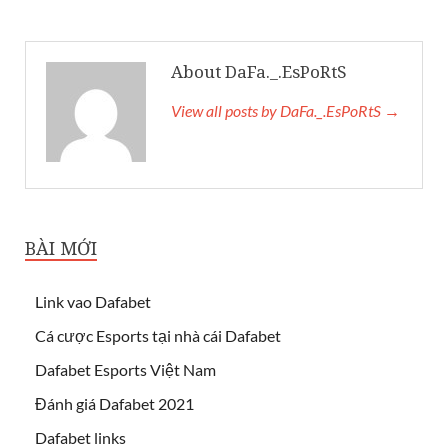
About DaFa._.EsPoRtS
View all posts by DaFa._.EsPoRtS →
BÀI MỚI
Link vao Dafabet
Cá cược Esports tại nhà cái Dafabet
Dafabet Esports Việt Nam
Đánh giá Dafabet 2021
Dafabet links