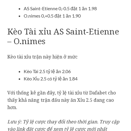
AS Saint-Etienne 0,-0.5 đặt 1 ăn 1.98
O.nimes 0,+0.5 đặt 1 ăn 1.90
Kèo Tài xỉu AS Saint-Etienne
– O.nimes
Kèo tài xỉu trận này hiện ở mức
Kèo Tài 2.5 tỷ lệ ăn 2.06
Kèo Xỉu 2.5 có tỷ lệ ăn 1.84
Với thống kê gần đây, tỷ lệ tài xỉu từ Dafabet cho
thấy khả năng trận đấu này ăn Xỉu 2.5 đang cao
hơn.
Lưu ý: Tỷ lệ cược thay đổi theo thời gian. Truy cập
vào link đặt cược để xem tỷ lệ cược mới nhất