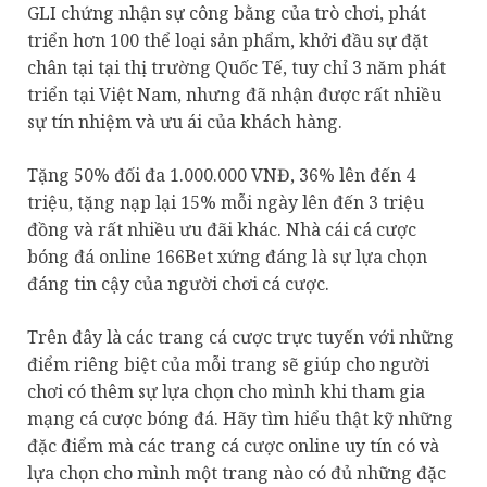
GLI chứng nhận sự công bằng của trò chơi, phát
triển hơn 100 thể loại sản phẩm, khởi đầu sự đặt
chân tại tại thị trường Quốc Tế, tuy chỉ 3 năm phát
triển tại Việt Nam, nhưng đã nhận được rất nhiều
sự tín nhiệm và ưu ái của khách hàng.
Tặng 50% đối đa 1.000.000 VNĐ, 36% lên đến 4
triệu, tặng nạp lại 15% mỗi ngày lên đến 3 triệu
đồng và rất nhiều ưu đãi khác. Nhà cái cá cược
bóng đá online 166Bet xứng đáng là sự lựa chọn
đáng tin cậy của người chơi cá cược.
Trên đây là các trang cá cược trực tuyến với những
điểm riêng biệt của mỗi trang sẽ giúp cho người
chơi có thêm sự lựa chọn cho mình khi tham gia
mạng cá cược bóng đá. Hãy tìm hiểu thật kỹ những
đặc điểm mà các trang cá cược online uy tín có và
lựa chọn cho mình một trang nào có đủ những đặc