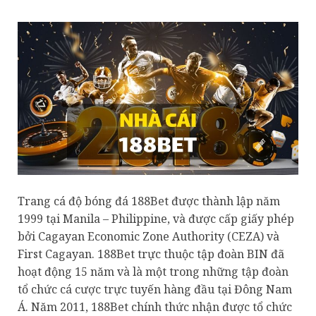
Trang cá độ bóng đá 188Bet được thành lập năm
1999 tại Manila – Philippine, và được cấp giấy phép
bởi Cagayan Economic Zone Authority (CEZA) và
First Cagayan. 188Bet trực thuộc tập đoàn BIN đã
hoạt động 15 năm và là một trong những tập đoàn
tổ chức cá cược trực tuyến hàng đầu tại Đông Nam
Á. Năm 2011, 188Bet chính thức nhận được tổ chức