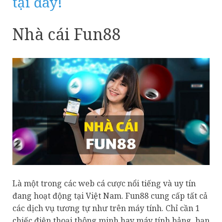
tại đây!
Nhà cái Fun88
Là một trong các web cá cược nổi tiếng và uy tín
đang hoạt động tại Việt Nam. Fun88 cung cấp tất cả
các dịch vụ tương tự như trên máy tính. Chỉ cần 1
chiếc điện thoại thông minh hay máy tính bảng, bạn