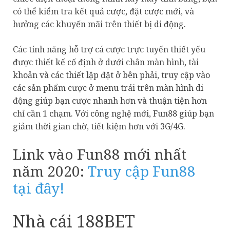
có thể kiểm tra kết quả cược, đặt cược mới, và
hưởng các khuyến mãi trên thiết bị di động.
Các tính năng hỗ trợ cá cược trực tuyến thiết yếu
được thiết kế cố định ở dưới chân màn hình, tài
khoản và các thiết lập đặt ở bên phải, truy cập vào
các sản phẩm cược ở menu trái trên màn hình di
động giúp bạn cược nhanh hơn và thuận tiện hơn
chỉ cần 1 chạm. Với công nghệ mới, Fun88 giúp bạn
giảm thời gian chờ, tiết kiệm hơn với 3G/4G.
Link vào Fun88 mới nhất
năm 2020:
Truy cập Fun88
tại đây!
Nhà cái 188BET