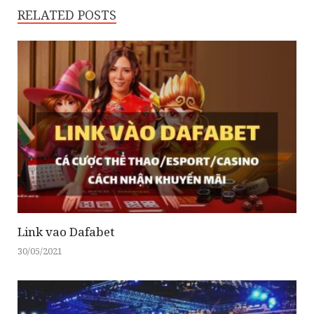
RELATED POSTS
Link vao Dafabet
30/05/2021