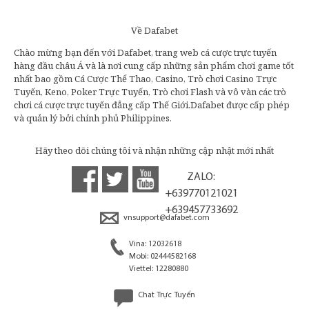
Về Dafabet
Chào mừng bạn đến với Dafabet, trang web cá cược trực tuyến
hàng đầu châu Á và là nơi cung cấp những sản phẩm chơi game tốt
nhất bao gồm Cá Cược Thể Thao, Casino, Trò chơi Casino Trực
Tuyến, Keno, Poker Trực Tuyến, Trò chơi Flash và vô vàn các trò
chơi cá cược trực tuyến đẳng cấp Thế Giới.Dafabet được cấp phép
và quản lý bởi chính phủ Philippines.
Hãy theo dõi chúng tôi và nhận những cập nhật mới nhất
ZALO:
+639770121021
+639457733692
vnsupport@dafabet.com
Vina: 12032618
Mobi: 02444582168
Viettel: 12280880
Chat Trực Tuyến