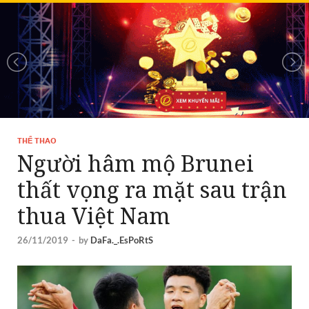
THỂ THAO
Người hâm mộ Brunei
thất vọng ra mặt sau trận
thua Việt Nam
26/11/2019
-
by
DaFa._.EsPoRtS