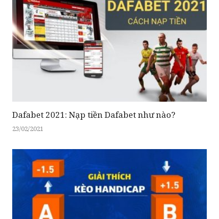
Dafabet 2021: Nạp tiền Dafabet như nào?
23/02/2021