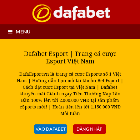
MENU
Dafabet Esport | Trang cá cược
Esport Việt Nam
DafaEsport.vn là trang cá cược Esports số 1 Việt
Nam | Hướng dẫn bạn mở tài khoản Bet Esport |
Cách đặt cược Esport tại Việt Nam | Dafabet
khuyến mãi Giành ngay Tiền Thưởng Nạp Lần
Đầu 100% lên tới 2.000.000 VNĐ tại sản phẩm
eSports mới! | Hoàn tiền lên tới 1.150.000 VNĐ
Mỗi tuần
VÀO DAFABET
ĐĂNG NHẬP