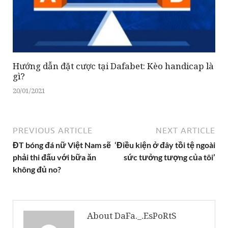
Hướng dẫn đặt cược tại Dafabet: Kèo handicap là
gì?
20/01/2021
PREVIOUS ARTICLE
NEXT ARTICLE
ĐT bóng đá nữ Việt Nam sẽ
‘Điều kiện ở đây tồi tệ ngoài
phải thi đấu với bữa ăn
sức tưởng tượng của tôi’
không đủ no?
About DaFa._.EsPoRtS