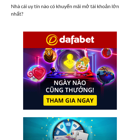
Nhà cái uy tín nào có khuyến mãi mở tài khoản lớn
nhất?