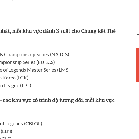
 nhất, mỗi khu vực dành 3 suất cho Chung kết Thế
ds Championship Series (NA LCS)
mpionship Series (EU LCS)
 of Legends Master Series (LMS)
s Korea (LCK)
ro League (LPL)
 các khu vực có trình độ tương đối, mỗi khu vực
 of Legends (CBLOL)
 (LLN)
 (CLS)