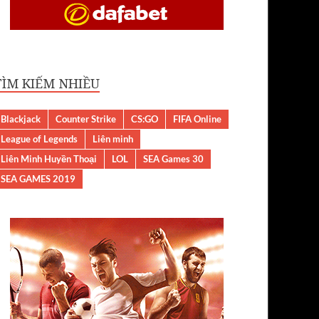
TÌM KIẾM NHIỀU
Blackjack
Counter Strike
CS:GO
FIFA Online
League of Legends
Liên minh
Liên Minh Huyền Thoại
LOL
SEA Games 30
SEA GAMES 2019