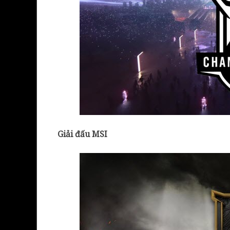
Giải đấu MSI