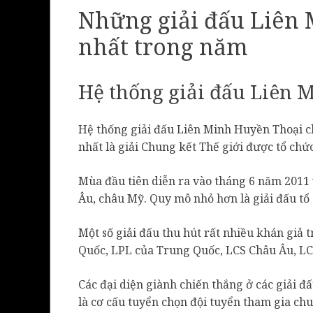
Những giải đấu Liên 
nhất trong năm
Hệ thống giải đấu Liên 
Hệ thống giải đấu Liên Minh Huyền Thoại c
nhất là giải Chung kết Thế giới được tổ chứ
Mùa đầu tiên diễn ra vào tháng 6 năm 2011 v
Âu, châu Mỹ. Quy mô nhỏ hơn là giải đấu tổ 
Một số giải đấu thu hút rất nhiều khán giả t
Quốc, LPL của Trung Quốc, LCS Châu Âu, LC
Các đại diện giành chiến thắng ở các giải đ
là cơ cấu tuyển chọn đội tuyển tham gia chu