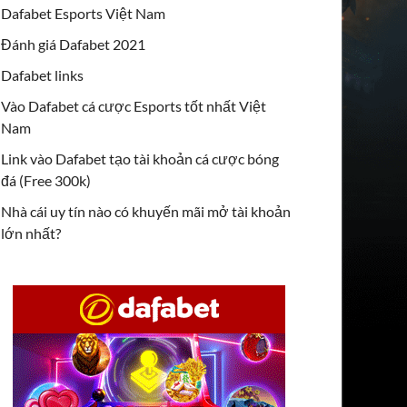
Dafabet Esports Việt Nam
Đánh giá Dafabet 2021
Dafabet links
Vào Dafabet cá cược Esports tốt nhất Việt
Nam
Link vào Dafabet tạo tài khoản cá cược bóng
đá (Free 300k)
Nhà cái uy tín nào có khuyến mãi mở tài khoản
lớn nhất?