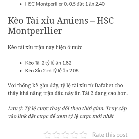
HSC Montperllier 0,-0.5 đặt 1 ăn 2.40
Kèo Tài xỉu Amiens – HSC
Montperllier
Kèo tài xỉu trận này hiện ở mức
Kèo Tài 2 tỷ lệ ăn 1.82
Kèo Xỉu 2 có tỷ lệ ăn 2.08
Với thống kê gần đây, tỷ lệ tài xỉu từ Dafabet cho
thấy khả năng trận đấu này ăn Tài 2 đang cao hơn.
Lưu ý: Tỷ lệ cược thay đổi theo thời gian. Truy cập
vào link đặt cược để xem tỷ lệ cược mới nhất
Rate this post