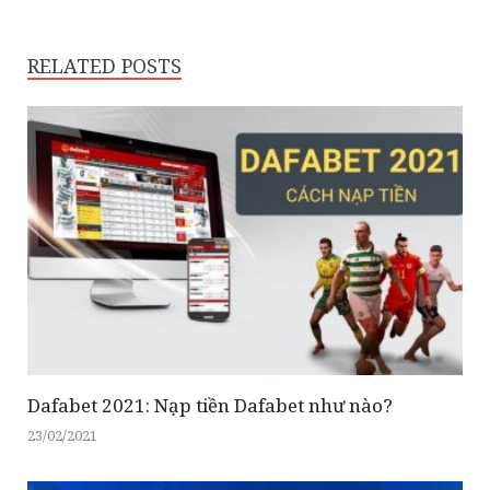
RELATED POSTS
Dafabet 2021: Nạp tiền Dafabet như nào?
23/02/2021