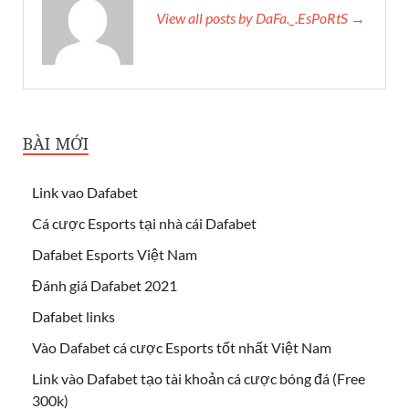
View all posts by DaFa._.EsPoRtS →
BÀI MỚI
Link vao Dafabet
Cá cược Esports tại nhà cái Dafabet
Dafabet Esports Việt Nam
Đánh giá Dafabet 2021
Dafabet links
Vào Dafabet cá cược Esports tốt nhất Việt Nam
Link vào Dafabet tạo tài khoản cá cược bóng đá (Free
300k)