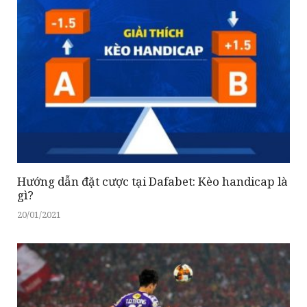
Hướng dẫn đặt cược tại Dafabet: Kèo handicap là
gì?
20/01/2021