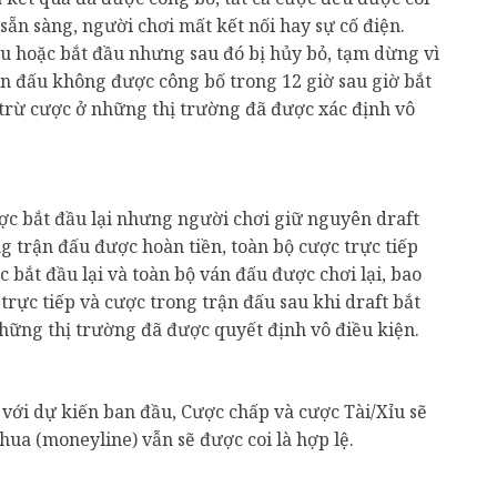
 sẵn sàng, người chơi mất kết nối hay sự cố điện.
u hoặc bắt đầu nhưng sau đó bị hủy bỏ, tạm dừng vì
rận đấu không được công bố trong 12 giờ sau giờ bắt
, trừ cược ở những thị trường đã được xác định vô
ược bắt đầu lại nhưng người chơi giữ nguyên draft
ng trận đấu được hoàn tiền, toàn bộ cược trực tiếp
c bắt đầu lại và toàn bộ ván đấu được chơi lại, bao
 trực tiếp và cược trong trận đấu sau khi draft bắt
những thị trường đã được quyết định vô điều kiện.
với dự kiến ban đầu, Cược chấp và cược Tài/Xỉu sẽ
thua (moneyline) vẫn sẽ được coi là hợp lệ.