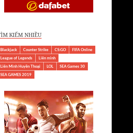
TÌM KIẾM NHIỀU
Blackjack
Counter Strike
CS:GO
FIFA Online
League of Legends
Liên minh
Liên Minh Huyền Thoại
LOL
SEA Games 30
SEA GAMES 2019