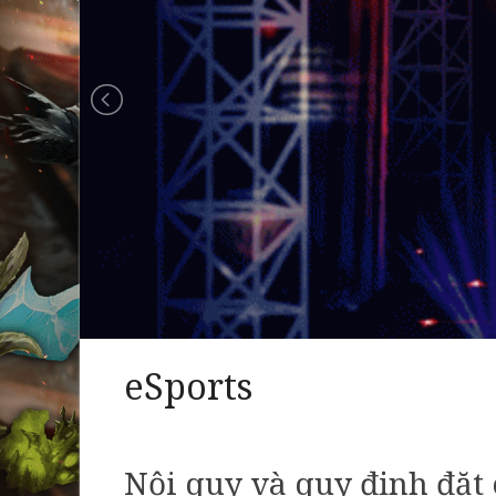
eSports
Nội quy và quy định đặt 