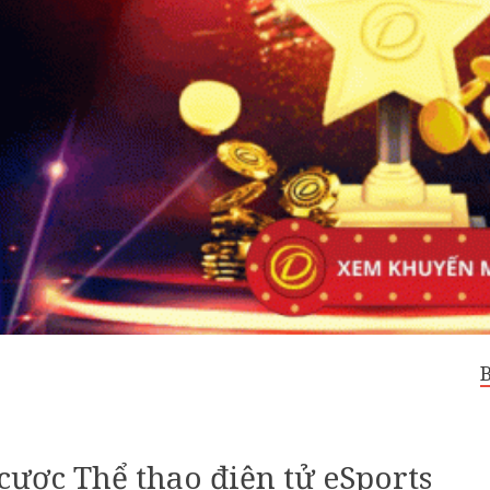
cược Thể thao điện tử eSports