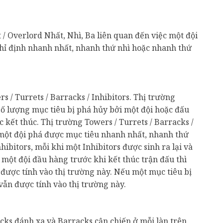
 / Overlord Nhất, Nhì, Ba liên quan đến việc một đội
chỉ định nhanh nhất, nhanh thứ nhì hoặc nhanh thứ
s / Turrets / Barracks / Inhibitors. Thị trường
 số lượng mục tiêu bị phá hủy bởi một đội hoặc đấu
 kết thúc. Thị trường Towers / Turrets / Barracks /
c một đội phá được mục tiêu nhanh nhất, nhanh thứ
hibitors, mỗi khi một Inhibitors được sinh ra lại và
u một đội đầu hàng trước khi kết thúc trận đấu thì
 được tính vào thị trường này. Nếu một mục tiêu bị
 vẫn được tính vào thị trường này.
cks đánh xa và Barracks cận chiến ở mỗi làn trên,