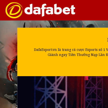
DafaEsport.vn là trang cá cược Esports số 1
Giành ngay Tiền Thưởng Nạp Lần Đầu