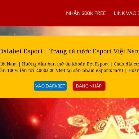
NHẬN 300K FREE
LINK VAO
Dafabet Esport | Trang cá cược Esport Việt Na
 Việt Nam | Hướng dẫn bạn mở tài khoản Bet Esport | Cách đặt c
 100% lên tới 2.000.000 VNĐ tại sản phẩm eSports mới! | Hoàn 
VÀO DAFABET
ĐĂNG NHẬP