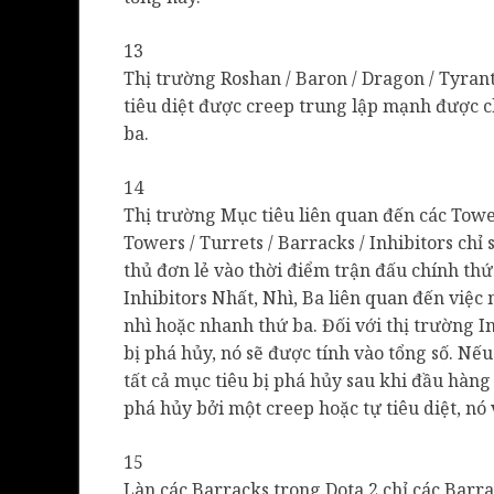
13
Thị trường Roshan / Baron / Dragon / Tyrant
tiêu diệt được creep trung lập mạnh được 
ba.
14
Thị trường Mục tiêu liên quan đến các Tower
Towers / Turrets / Barracks / Inhibitors chỉ
thủ đơn lẻ vào thời điểm trận đấu chính thức
Inhibitors Nhất, Nhì, Ba liên quan đến việ
nhì hoặc nhanh thứ ba. Đối với thị trường In
bị phá hủy, nó sẽ được tính vào tổng số. Nế
tất cả mục tiêu bị phá hủy sau khi đầu hàng
phá hủy bởi một creep hoặc tự tiêu diệt, nó
15
Làn các Barracks trong Dota 2 chỉ các Barra