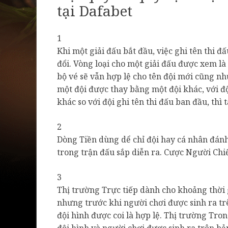
tại Dafabet
1
Khi một giải đấu bắt đầu, việc ghi tên thi đấu
đổi. Vòng loại cho một giải đấu được xem là 
bộ vé sẽ vẫn hợp lệ cho tên đội mới cũng như
một đội được thay bằng một đội khác, với đ
khác so với đội ghi tên thi đấu ban đầu, thì
2
Dòng Tiền dùng dể chỉ đội hay cá nhân đánh
trong trận đấu sắp diễn ra. Cược Người Chi
3
Thị trường Trực tiếp dành cho khoảng thời 
nhưng trước khi người chơi được sinh ra trê
đội hình được coi là hợp lệ. Thị trường Tro