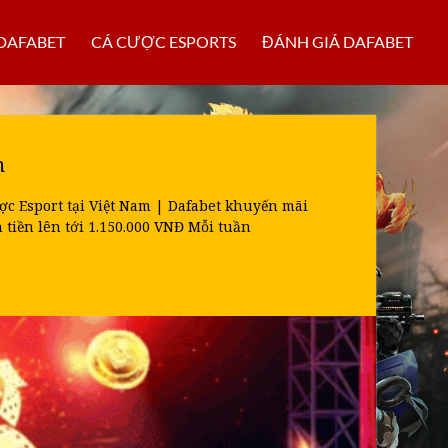
 DAFABET
CÁ CƯỢC ESPORTS
ĐÁNH GIÁ DAFABET
m
ược Esport tại Việt Nam | Dafabet khuyến mãi
tiền lên tới 1.150.000 VNĐ Mỗi tuần