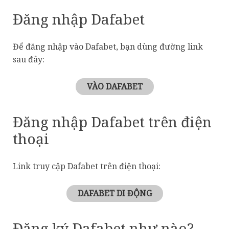
Đăng nhập Dafabet
Để đăng nhập vào Dafabet, bạn dùng đường link
sau đây:
VÀO DAFABET
Đăng nhập Dafabet trên điện
thoại
Link truy cập Dafabet trên điện thoại:
DAFABET DI ĐỘNG
Đăng ký Dafabet như nào?