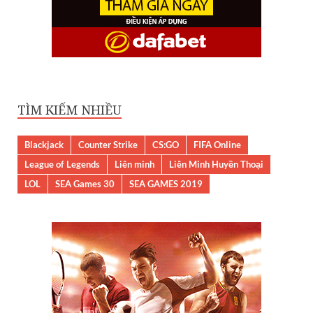
TÌM KIẾM NHIỀU
Blackjack
Counter Strike
CS:GO
FIFA Online
League of Legends
Liên minh
Liên Minh Huyền Thoại
LOL
SEA Games 30
SEA GAMES 2019