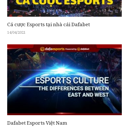
Cá cược Esports tại nhà cái Dafabet
14/04/2021
Dafabet Esports Việt Nam