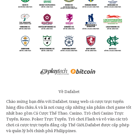
Về Dafabet
Chào mừng bạn đến với Dafabet, trang web cá cược trực tuyến
hàng đầu châu Á và là nơi cung cấp những sản phẩm chơi game tốt
nhất bao gồm Cá Cược Thể Thao, Casino, Trò chơi Casino Trực
Tuyến, Keno, Poker Trực Tuyến, Trò chơi Flash và vô vàn các trò
chơi cá cược trực tuyến đẳng cấp Thế Giới.Dafabet được cấp phép
và quản lý bởi chính phủ Philippines.