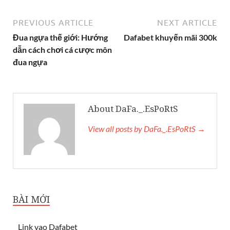
PREVIOUS ARTICLE
NEXT ARTICLE
Đua ngựa thế giới: Hướng
Dafabet khuyến mãi 300k
dẫn cách chơi cá cược môn
đua ngựa
About DaFa._.EsPoRtS
View all posts by DaFa._.EsPoRtS →
BÀI MỚI
Link vao Dafabet