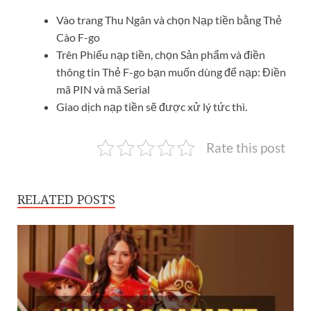
Vào trang Thu Ngân và chọn Nạp tiền bằng Thẻ
Cào F-go
Trên Phiếu nạp tiền, chọn Sản phẩm và điền
thông tin Thẻ F-go bạn muốn dùng để nạp: Điền
mã PIN và mã Serial
Giao dịch nạp tiền sẽ được xử lý tức thì.
Rate this post
RELATED POSTS