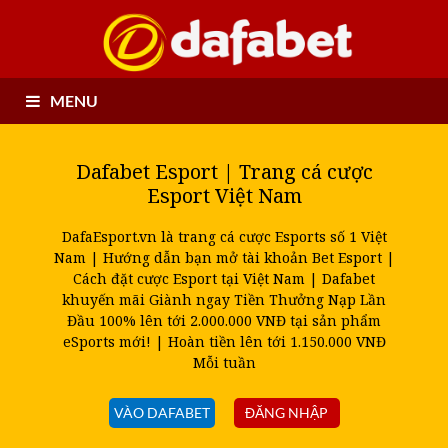
MENU
Dafabet Esport | Trang cá cược
Esport Việt Nam
DafaEsport.vn là trang cá cược Esports số 1 Việt
Nam | Hướng dẫn bạn mở tài khoản Bet Esport |
Cách đặt cược Esport tại Việt Nam | Dafabet
khuyến mãi Giành ngay Tiền Thưởng Nạp Lần
Đầu 100% lên tới 2.000.000 VNĐ tại sản phẩm
eSports mới! | Hoàn tiền lên tới 1.150.000 VNĐ
Mỗi tuần
VÀO DAFABET
ĐĂNG NHẬP