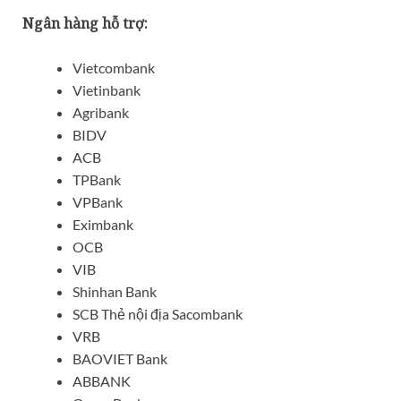
Ngân hàng hỗ trợ:
Vietcombank
Vietinbank
Agribank
BIDV
ACB
TPBank
VPBank
Eximbank
OCB
VIB
Shinhan Bank
SCB Thẻ nội địa Sacombank
VRB
BAOVIET Bank
ABBANK