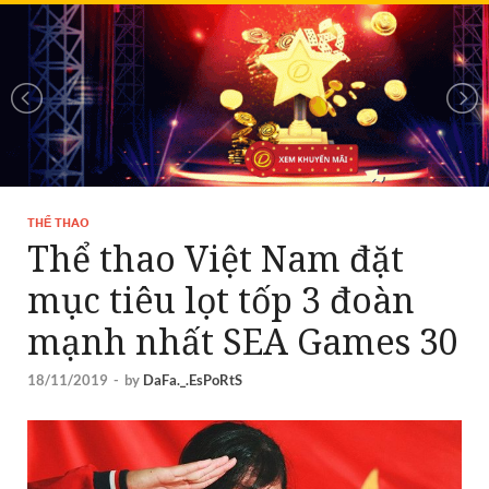
THỂ THAO
Thể thao Việt Nam đặt
mục tiêu lọt tốp 3 đoàn
mạnh nhất SEA Games 30
18/11/2019
-
by
DaFa._.EsPoRtS