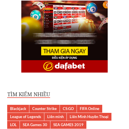
TÌM KIẾM NHIỀU
Blackjack
Counter Strike
CS:GO
FIFA Online
League of Legends
Liên minh
Liên Minh Huyền Thoại
LOL
SEA Games 30
SEA GAMES 2019