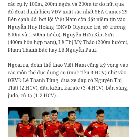
các cự ly 100m, 200m ngửa và 200m tự do nữ, qua
đó đoạt danh hiệu VĐV xuất sắc nhất SEA Games 29.
Bên cạnh đó, bơi lội Việt Nam còn đặt niềm tin vào
Nguyễn Huy Hoàng (ĐKVĐ Olympic trẻ, sở trường
800m và 1.500m tự do), Nguyễn Hữu Kim Sơn
(400m hỗn hợp nam), Lê Thị Mỹ Thảo (200m bướm),
Phạm Thanh Bảo hay Lê Nguyễn Paul.
Ngoài ra, đoàn thể thao Việt Nam cũng kỳ vọng vào
các môn thể dục dụng cụ (mục tiêu 3 HCV) nhờ vào
ĐKVĐ Lê Thanh Tùng, đua xe đạp có Nguyễn Thị
Thật (2 HCV), đấu kiếm, karate (3-4 HCV), bắn súng,
judo, cử tạ (1-2 HCV)…