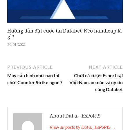
Hướng dẫn đặt cược tại Dafabet: Kèo handicap là
gì?
20/01/2021
PREVIOUS ARTICLE
NEXT ARTICLE
Máy cấu hình như nào thì
Chơi cá cược Esport tại
chơi Counter Strike ngon ?
Việt Nam an toàn và uy tín
cùng Dafabet
About DaFa._.EsPoRtS
View all posts by DaFa._.EsPoRtS →