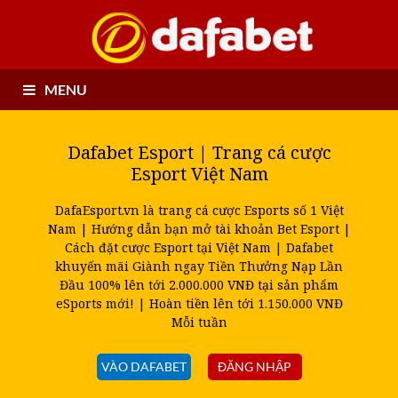
MENU
Dafabet Esport | Trang cá cược
Esport Việt Nam
DafaEsport.vn là trang cá cược Esports số 1 Việt
Nam | Hướng dẫn bạn mở tài khoản Bet Esport |
Cách đặt cược Esport tại Việt Nam | Dafabet
khuyến mãi Giành ngay Tiền Thưởng Nạp Lần
Đầu 100% lên tới 2.000.000 VNĐ tại sản phẩm
eSports mới! | Hoàn tiền lên tới 1.150.000 VNĐ
Mỗi tuần
VÀO DAFABET
ĐĂNG NHẬP