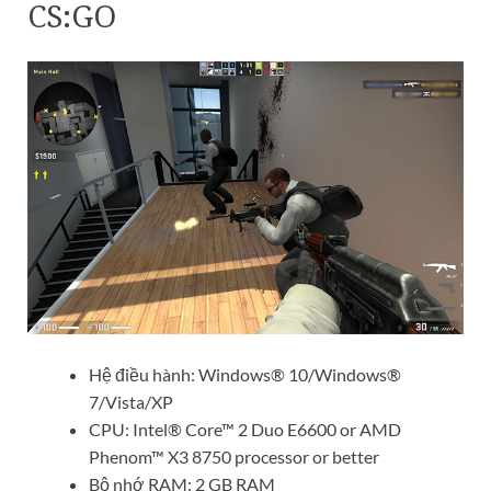
CS:GO
Hệ điều hành: Windows® 10/Windows®
7/Vista/XP
CPU: Intel® Core™ 2 Duo E6600 or AMD
Phenom™ X3 8750 processor or better
Bộ nhớ RAM: 2 GB RAM