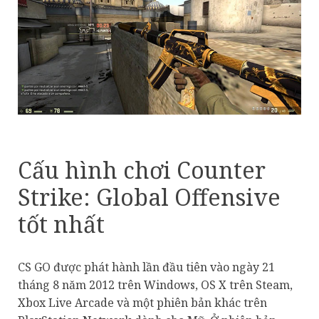
Cấu hình chơi Counter
Strike: Global Offensive
tốt nhất
CS GO được phát hành lần đầu tiên vào ngày 21
tháng 8 năm 2012 trên Windows, OS X trên Steam,
Xbox Live Arcade và một phiên bản khác trên