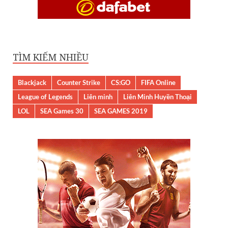
TÌM KIẾM NHIỀU
Blackjack
Counter Strike
CS:GO
FIFA Online
League of Legends
Liên minh
Liên Minh Huyền Thoại
LOL
SEA Games 30
SEA GAMES 2019