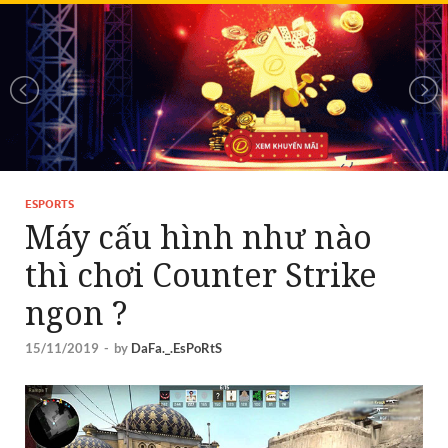
ESPORTS
Máy cấu hình như nào
thì chơi Counter Strike
ngon ?
15/11/2019
-
by
DaFa._.EsPoRtS