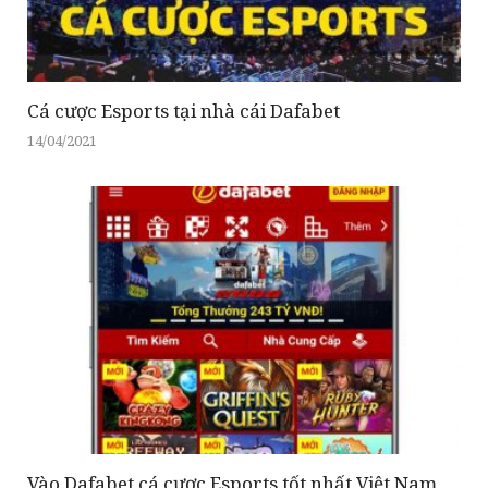
Cá cược Esports tại nhà cái Dafabet
14/04/2021
Vào Dafabet cá cược Esports tốt nhất Việt Nam