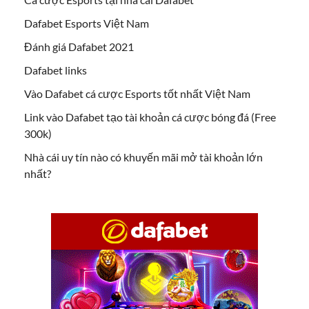
Dafabet Esports Việt Nam
Đánh giá Dafabet 2021
Dafabet links
Vào Dafabet cá cược Esports tốt nhất Việt Nam
Link vào Dafabet tạo tài khoản cá cược bóng đá (Free
300k)
Nhà cái uy tín nào có khuyến mãi mở tài khoản lớn
nhất?