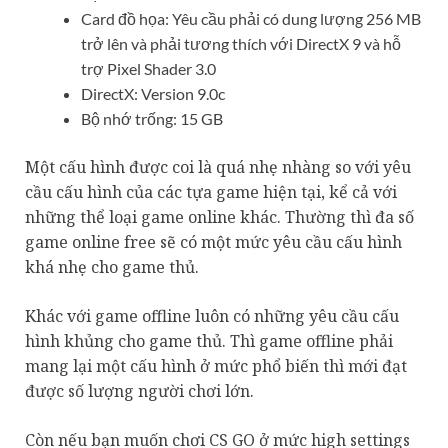
Card đồ họa: Yêu cầu phải có dung lượng 256 MB
trở lên và phải tương thích với DirectX 9 và hỗ
trợ Pixel Shader 3.0
DirectX: Version 9.0c
Bộ nhớ trống: 15 GB
Một cấu hình được coi là quá nhẹ nhàng so với yêu
cầu cấu hình của các tựa game hiện tại, kể cả với
những thể loại game online khác. Thường thì đa số
game online free sẽ có một mức yêu cầu cấu hình
khá nhẹ cho game thủ.
Khác với game offline luôn có những yêu cầu cấu
hình khủng cho game thủ. Thì game offline phải
mang lại một cấu hình ở mức phổ biến thì mới đạt
được số lượng người chơi lớn.
Còn nếu bạn muốn chơi CS GO ở mức high settings