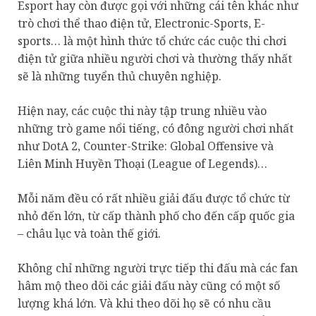
Esport hay còn được gọi với những cái tên khác như
trò chơi thể thao điện tử, Electronic-Sports, E-
sports… là một hình thức tổ chức các cuộc thi chơi
điện tử giữa nhiều người chơi và thường thấy nhất
sẽ là những tuyển thủ chuyên nghiệp.
Hiện nay, các cuộc thi này tập trung nhiều vào
những trò game nổi tiếng, có đông người chơi nhất
như DotA 2, Counter-Strike: Global Offensive và
Liên Minh Huyền Thoại (League of Legends)…
Mỗi năm đều có rất nhiều giải đấu được tổ chức từ
nhỏ đến lớn, từ cấp thành phố cho đến cấp quốc gia
– châu lục và toàn thế giới.
Không chỉ những người trực tiếp thi đấu mà các fan
hâm mộ theo dõi các giải đấu này cũng có một số
lượng khá lớn. Và khi theo dõi họ sẽ có nhu cầu