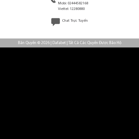
Mobi: 02444582168
Viettel: 12280880
Chat Trực Tuyến
Bản Quyền © 2026 | Dafabet | Tất Cả Các Quyền Được Bảo Hộ