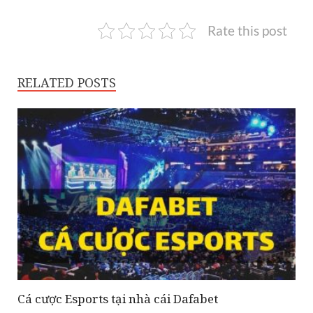
Rate this post
RELATED POSTS
Cá cược Esports tại nhà cái Dafabet