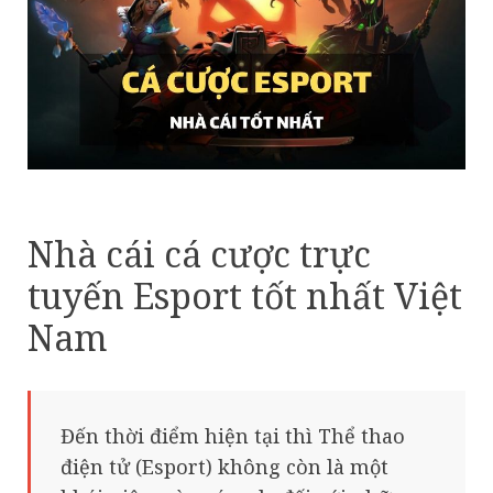
Nhà cái cá cược trực
tuyến Esport tốt nhất Việt
Nam
Đến thời điểm hiện tại thì Thể thao
điện tử (Esport) không còn là một