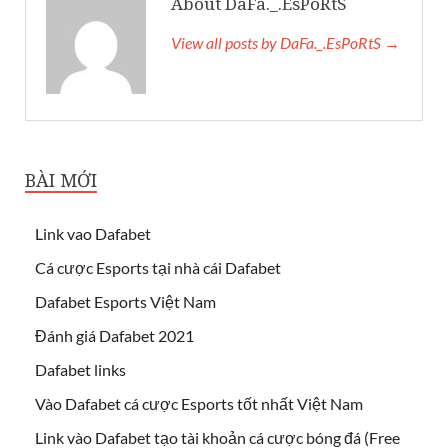
About DaFa._.EsPoRtS
View all posts by DaFa._.EsPoRtS →
BÀI MỚI
Link vao Dafabet
Cá cược Esports tại nhà cái Dafabet
Dafabet Esports Việt Nam
Đánh giá Dafabet 2021
Dafabet links
Vào Dafabet cá cược Esports tốt nhất Việt Nam
Link vào Dafabet tạo tài khoản cá cược bóng đá (Free