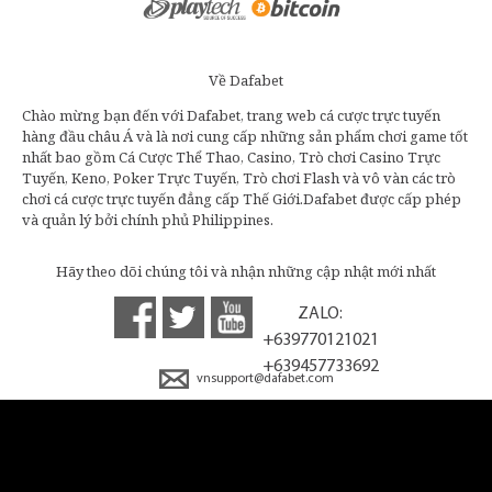
Về Dafabet
Chào mừng bạn đến với Dafabet, trang web cá cược trực tuyến
hàng đầu châu Á và là nơi cung cấp những sản phẩm chơi game tốt
nhất bao gồm Cá Cược Thể Thao, Casino, Trò chơi Casino Trực
Tuyến, Keno, Poker Trực Tuyến, Trò chơi Flash và vô vàn các trò
chơi cá cược trực tuyến đẳng cấp Thế Giới.Dafabet được cấp phép
và quản lý bởi chính phủ Philippines.
Hãy theo dõi chúng tôi và nhận những cập nhật mới nhất
ZALO:
+639770121021
+639457733692
vnsupport@dafabet.com
Vina: 12032618
Mobi: 02444582168
Viettel: 12280880