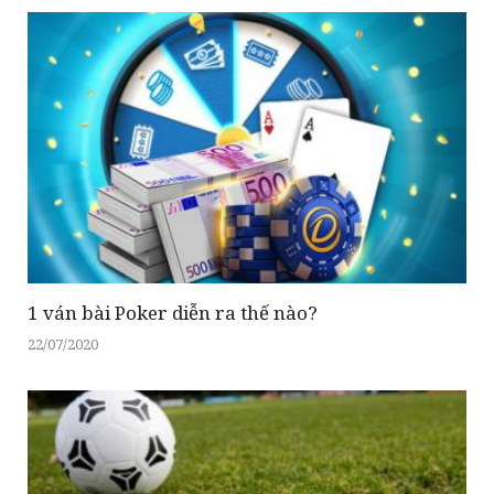
1 ván bài Poker diễn ra thế nào?
22/07/2020