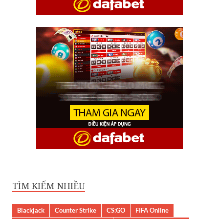
TÌM KIẾM NHIỀU
Blackjack
Counter Strike
CS:GO
FIFA Online