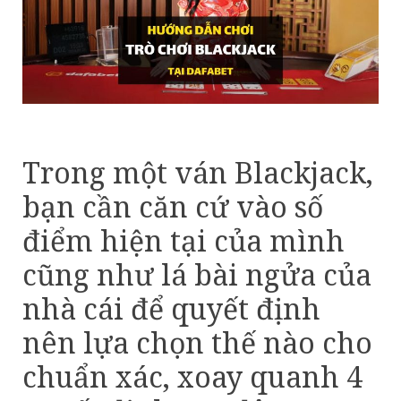
Trong một ván Blackjack,
bạn cần căn cứ vào số
điểm hiện tại của mình
cũng như lá bài ngửa của
nhà cái để quyết định
nên lựa chọn thế nào cho
chuẩn xác, xoay quanh 4