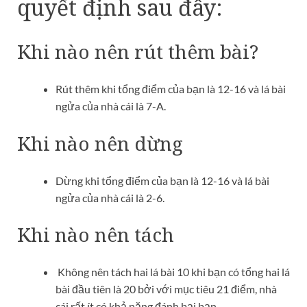
quyết định sau đây:
Khi nào nên rút thêm bài?
Rút thêm khi tổng điểm của bạn là 12-16 và lá bài
ngửa của nhà cái là 7-A.
Khi nào nên dừng
Dừng khi tổng điểm của bạn là 12-16 và lá bài
ngửa của nhà cái là 2-6.
Khi nào nên tách
Không nên tách hai lá bài 10 khi bạn có tổng hai lá
bài đầu tiên là 20 bởi với mục tiêu 21 điểm, nhà
cái rất ít có khả năng đánh bại bạn.