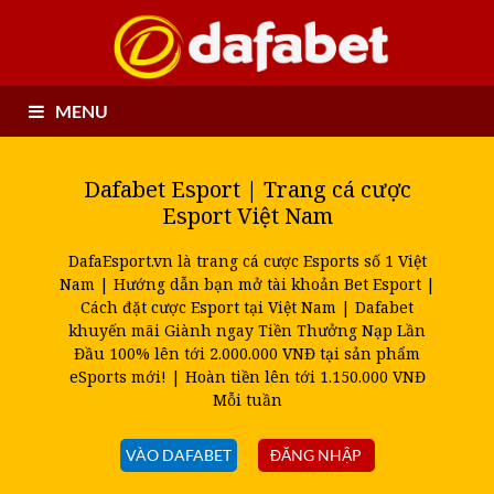
MENU
Dafabet Esport | Trang cá cược
Esport Việt Nam
DafaEsport.vn là trang cá cược Esports số 1 Việt
Nam | Hướng dẫn bạn mở tài khoản Bet Esport |
Cách đặt cược Esport tại Việt Nam | Dafabet
khuyến mãi Giành ngay Tiền Thưởng Nạp Lần
Đầu 100% lên tới 2.000.000 VNĐ tại sản phẩm
eSports mới! | Hoàn tiền lên tới 1.150.000 VNĐ
Mỗi tuần
VÀO DAFABET
ĐĂNG NHẬP