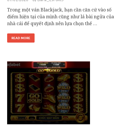
Trong một ván Blackjack, bạn cần căn cứ vào số
điểm hiện tại của mình cũng như lá bài ngửa của
nhà cái để quyết định nên lựa chọn thế …
READ MORE