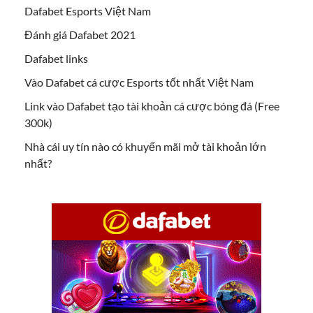
Dafabet Esports Việt Nam
Đánh giá Dafabet 2021
Dafabet links
Vào Dafabet cá cược Esports tốt nhất Việt Nam
Link vào Dafabet tạo tài khoản cá cược bóng đá (Free
300k)
Nhà cái uy tín nào có khuyến mãi mở tài khoản lớn
nhất?