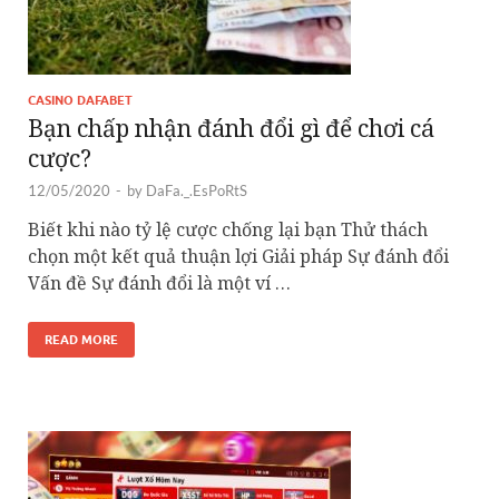
CASINO DAFABET
Bạn chấp nhận đánh đổi gì để chơi cá
cược?
12/05/2020
-
by
DaFa._.EsPoRtS
Biết khi nào tỷ lệ cược chống lại bạn Thử thách
chọn một kết quả thuận lợi Giải pháp Sự đánh đổi
Vấn đề Sự đánh đổi là một ví …
READ MORE