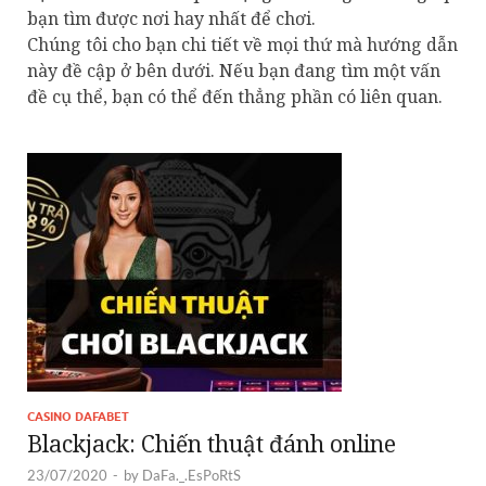
bạn tìm được nơi hay nhất để chơi.
Chúng tôi cho bạn chi tiết về mọi thứ mà hướng dẫn
này đề cập ở bên dưới. Nếu bạn đang tìm một vấn
đề cụ thể, bạn có thể đến thẳng phần có liên quan.
CASINO DAFABET
Blackjack: Chiến thuật đánh online
23/07/2020
-
by
DaFa._.EsPoRtS