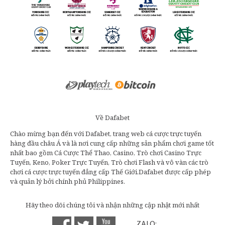
Về Dafabet
Chào mừng bạn đến với Dafabet, trang web cá cược trực tuyến
hàng đầu châu Á và là nơi cung cấp những sản phẩm chơi game tốt
nhất bao gồm Cá Cược Thể Thao, Casino, Trò chơi Casino Trực
Tuyến, Keno, Poker Trực Tuyến, Trò chơi Flash và vô vàn các trò
chơi cá cược trực tuyến đẳng cấp Thế Giới.Dafabet được cấp phép
và quản lý bởi chính phủ Philippines.
Hãy theo dõi chúng tôi và nhận những cập nhật mới nhất
ZALO: