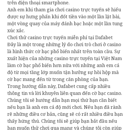
trên điện thoại smartphone.
Anh em khi tham gia chơi casino trực tuyến sẽ hiểu
được sự hưng phấn khi đốt tiền vào một lần lật bài,
một vòng quay của máy đánh bạc hoặc một lần tung
xúc xắc.
Chơi thử casino trực tuyến miễn phí tại Dafabet
Đây là một trong những lý do chơi trò chơi ở casino
là hình thức cờ bạc phổ biến nhất trên toàn cầu. Sự
xuất hiện của những casino trực tuyến tại Việt Nam
làm cờ bạc phổ biến hơn nữa với những anh em cá
độ từ mọi tầng lớp muốn tận hưởng sự hồi hộp mà
cờ bạc mang đến từ trong căn phòng của bạn.
Trong hướng dẫn này, Dafabet cung cấp nhiều
thông tin và lời khuyên liên quan đến cờ bạc casino.
Chúng tôi sẽ hướng dẫn bạn mọi thứ bạn cần biết
nếu bạn là anh em cá độ mới chơi. Nếu bạn đã rành
rẽ những điều cơ bản, cũng sẽ có rất nhiều điều bạn
thấy hứng thú. Chúng tôi sẽ giúp bạn bắt đầu nếu
bạn muốn thử chơi qua mạng và chúng tôi còn giúp