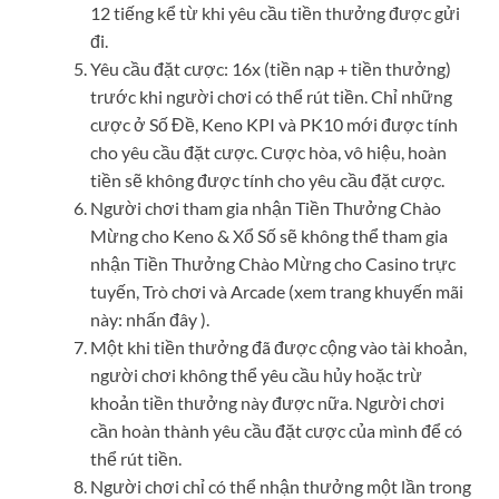
12 tiếng kể từ khi yêu cầu tiền thưởng được gửi
đi.
Yêu cầu đặt cược: 16x (tiền nạp + tiền thưởng)
trước khi người chơi có thể rút tiền. Chỉ những
cược ở Số Đề, Keno KPI và PK10 mới được tính
cho yêu cầu đặt cược. Cược hòa, vô hiệu, hoàn
tiền sẽ không được tính cho yêu cầu đặt cược.
Người chơi tham gia nhận Tiền Thưởng Chào
Mừng cho Keno & Xổ Số sẽ không thể tham gia
nhận Tiền Thưởng Chào Mừng cho Casino trực
tuyến, Trò chơi và Arcade (xem trang khuyến mãi
này: nhấn đây ).
Một khi tiền thưởng đã được cộng vào tài khoản,
người chơi không thể yêu cầu hủy hoặc trừ
khoản tiền thưởng này được nữa. Người chơi
cần hoàn thành yêu cầu đặt cược của mình để có
thể rút tiền.
Người chơi chỉ có thể nhận thưởng một lần trong