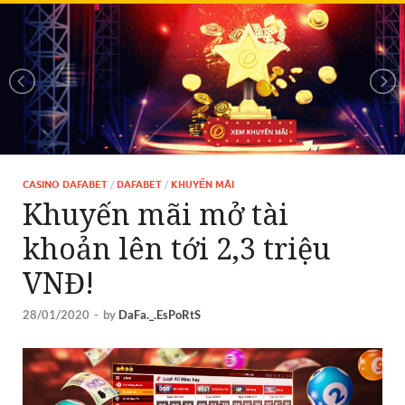
CASINO DAFABET
/
DAFABET
/
KHUYẾN MÃI
Khuyến mãi mở tài
khoản lên tới 2,3 triệu
VNĐ!
28/01/2020
-
by
DaFa._.EsPoRtS