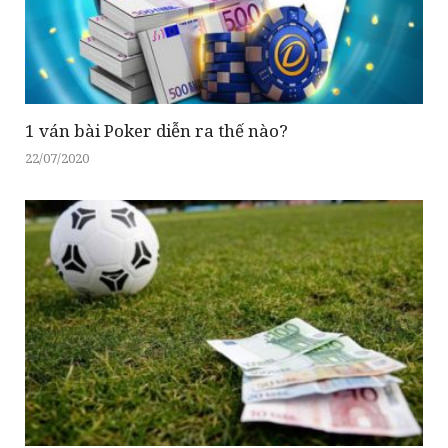
1 ván bài Poker diễn ra thế nào?
22/07/2020