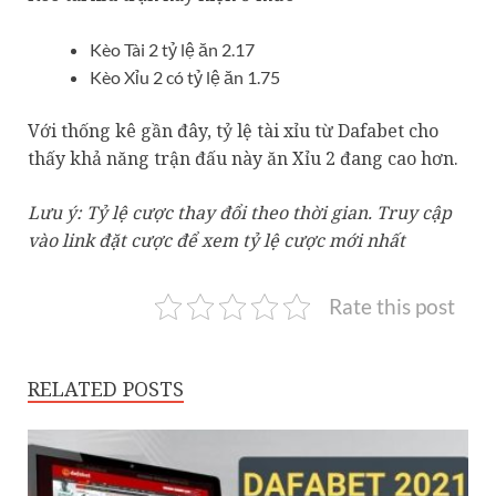
Kèo Tài 2 tỷ lệ ăn 2.17
Kèo Xỉu 2 có tỷ lệ ăn 1.75
Với thống kê gần đây, tỷ lệ tài xỉu từ Dafabet cho
thấy khả năng trận đấu này ăn Xỉu 2 đang cao hơn.
Lưu ý: Tỷ lệ cược thay đổi theo thời gian. Truy cập
vào link đặt cược để xem tỷ lệ cược mới nhất
Rate this post
RELATED POSTS