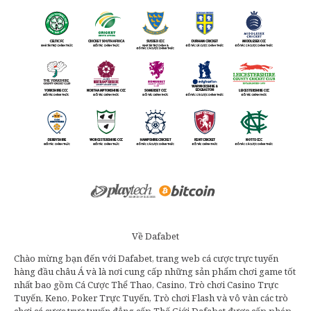
Về Dafabet
Chào mừng bạn đến với Dafabet, trang web cá cược trực tuyến
hàng đầu châu Á và là nơi cung cấp những sản phẩm chơi game tốt
nhất bao gồm Cá Cược Thể Thao, Casino, Trò chơi Casino Trực
Tuyến, Keno, Poker Trực Tuyến, Trò chơi Flash và vô vàn các trò