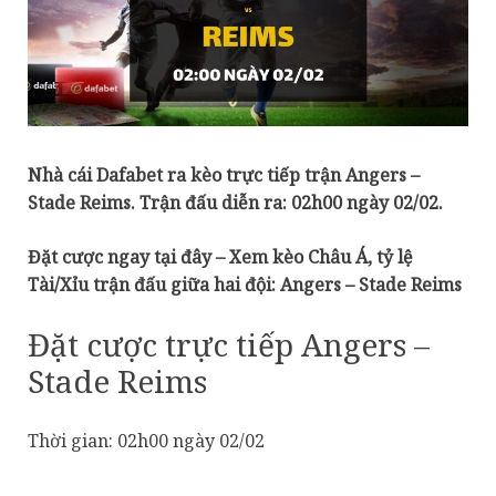
Nhà cái Dafabet ra kèo trực tiếp trận Angers –
Stade Reims. Trận đấu diễn ra: 02h00 ngày 02/02.
Đặt cược ngay tại đây – Xem kèo Châu Á, tỷ lệ
Tài/Xỉu trận đấu giữa hai đội: Angers – Stade Reims
Đặt cược trực tiếp Angers –
Stade Reims
Thời gian: 02h00 ngày 02/02