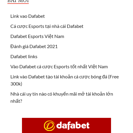
Link vao Dafabet
Cá cược Esports tại nhà cái Dafabet
Dafabet Esports Việt Nam
Đánh giá Dafabet 2021
Dafabet links
Vào Dafabet cá cược Esports tốt nhất Việt Nam
Link vào Dafabet tạo tài khoản cá cược bóng đá (Free
300k)
Nhà cái uy tín nào có khuyến mãi mở tài khoản lớn
nhất?