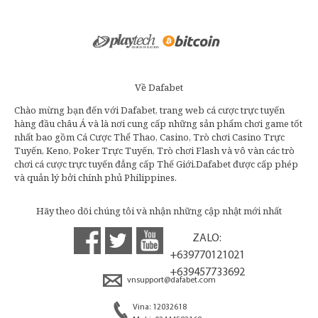
Về Dafabet
Chào mừng bạn đến với Dafabet, trang web cá cược trực tuyến
hàng đầu châu Á và là nơi cung cấp những sản phẩm chơi game tốt
nhất bao gồm Cá Cược Thể Thao, Casino, Trò chơi Casino Trực
Tuyến, Keno, Poker Trực Tuyến, Trò chơi Flash và vô vàn các trò
chơi cá cược trực tuyến đẳng cấp Thế Giới.Dafabet được cấp phép
và quản lý bởi chính phủ Philippines.
Hãy theo dõi chúng tôi và nhận những cập nhật mới nhất
ZALO:
+639770121021
+639457733692
vnsupport@dafabet.com
Vina: 12032618