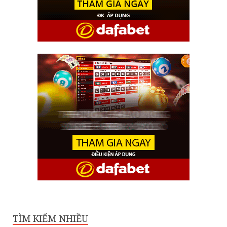
TÌM KIẾM NHIỀU