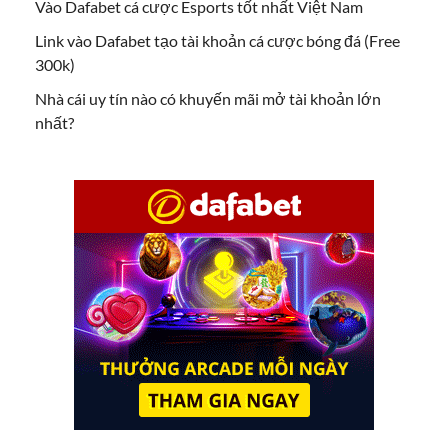
Vào Dafabet cá cược Esports tốt nhất Việt Nam
Link vào Dafabet tạo tài khoản cá cược bóng đá (Free
300k)
Nhà cái uy tín nào có khuyến mãi mở tài khoản lớn
nhất?