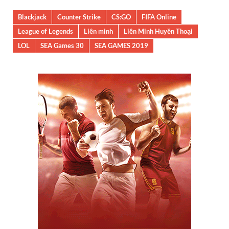
Blackjack
Counter Strike
CS:GO
FIFA Online
League of Legends
Liên minh
Liên Minh Huyền Thoại
LOL
SEA Games 30
SEA GAMES 2019