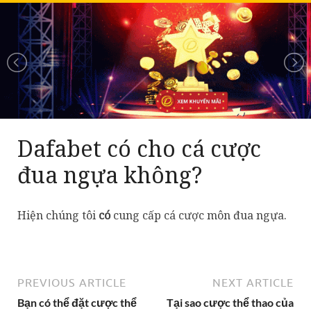
Dafabet có cho cá cược
đua ngựa không?
Hiện chúng tôi
có
cung cấp cá cược môn đua ngựa.
PREVIOUS ARTICLE
NEXT ARTICLE
Bạn có thể đặt cược thể
Tại sao cược thể thao của