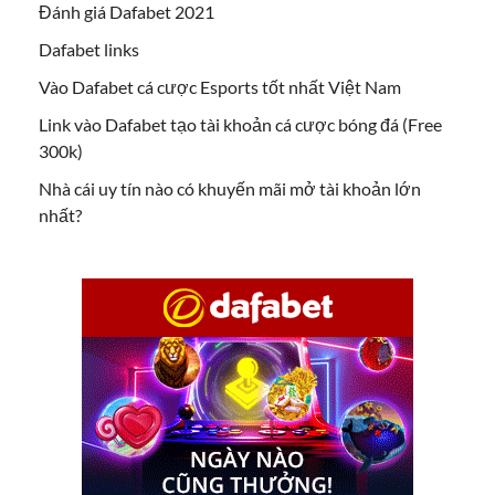
Đánh giá Dafabet 2021
Dafabet links
Vào Dafabet cá cược Esports tốt nhất Việt Nam
Link vào Dafabet tạo tài khoản cá cược bóng đá (Free
300k)
Nhà cái uy tín nào có khuyến mãi mở tài khoản lớn
nhất?