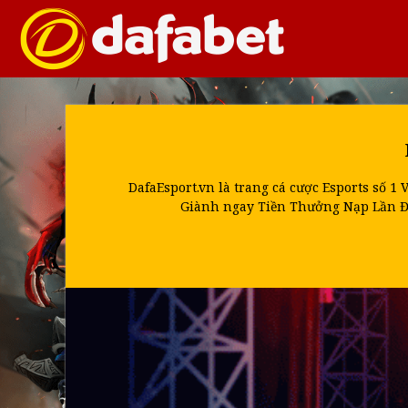
DafaEsport.vn là trang cá cược Esports số 1
Giành ngay Tiền Thưởng Nạp Lần Đầu