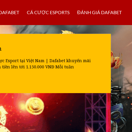
 DAFABET
CÁ CƯỢC ESPORTS
ĐÁNH GIÁ DAFABET
m
ược Esport tại Việt Nam | Dafabet khuyến mãi
tiền lên tới 1.150.000 VNĐ Mỗi tuần