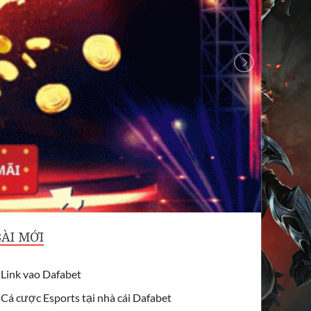
BÀI MỚI
Link vao Dafabet
Cá cược Esports tại nhà cái Dafabet