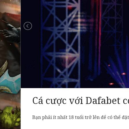
Cá cược với Dafabet 
Bạn phải ít nhất 18 tuổi trở lên để có thể đặ