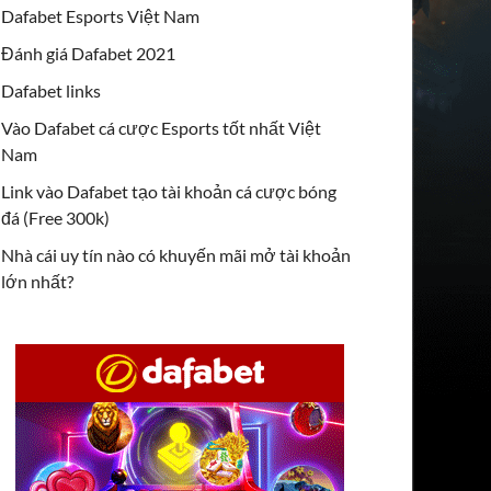
Dafabet Esports Việt Nam
Đánh giá Dafabet 2021
Dafabet links
Vào Dafabet cá cược Esports tốt nhất Việt
Nam
Link vào Dafabet tạo tài khoản cá cược bóng
đá (Free 300k)
Nhà cái uy tín nào có khuyến mãi mở tài khoản
lớn nhất?