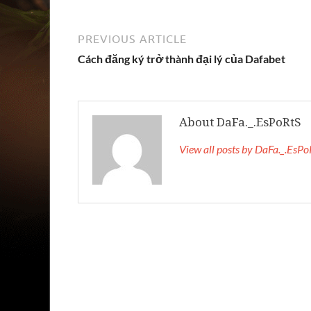
PREVIOUS ARTICLE
Cách đăng ký trở thành đại lý của Dafabet
About DaFa._.EsPoRtS
View all posts by DaFa._.EsP