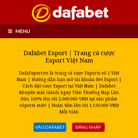
MENU
Dafabet Esport | Trang cá cược
Esport Việt Nam
DafaEsport.vn là trang cá cược Esports số 1 Việt
Nam | Hướng dẫn bạn mở tài khoản Bet Esport |
Cách đặt cược Esport tại Việt Nam | Dafabet
khuyến mãi Giành ngay Tiền Thưởng Nạp Lần
Đầu 100% lên tới 2.000.000 VNĐ tại sản phẩm
eSports mới! | Hoàn tiền lên tới 1.150.000 VNĐ
Mỗi tuần
VÀO DAFABET
ĐĂNG NHẬP