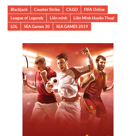
Blackjack
Counter Strike
CS:GO
FIFA Online
League of Legends
Liên minh
Liên Minh Huyền Thoại
LOL
SEA Games 30
SEA GAMES 2019