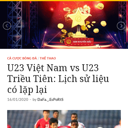
CÁ CƯỢC BÓNG ĐÁ
/
THỂ THAO
U23 Việt Nam vs U23
Triều Tiên: Lịch sử liệu
có lặp lại
16/01/2020
-
by
DaFa._.EsPoRtS