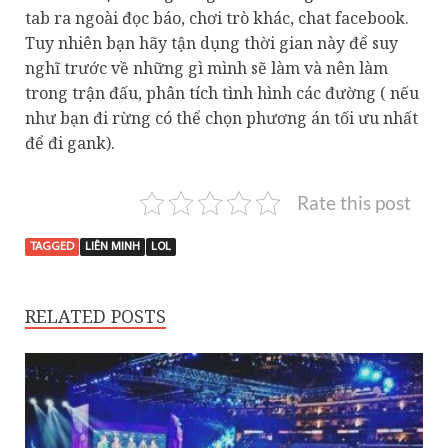
tab ra ngoài đọc báo, chơi trò khác, chat facebook.
Tuy nhiên bạn hãy tận dụng thời gian này để suy
nghĩ trước về những gì mình sẽ làm và nên làm
trong trận đấu, phân tích tình hình các đường ( nếu
như bạn đi rừng có thể chọn phương án tối ưu nhất
để đi gank).
Rate this post
TAGGED
LIÊN MINH
LOL
RELATED POSTS