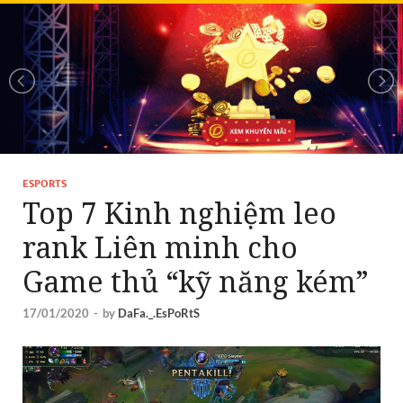
ESPORTS
Top 7 Kinh nghiệm leo
rank Liên minh cho
Game thủ “kỹ năng kém”
17/01/2020
-
by
DaFa._.EsPoRtS