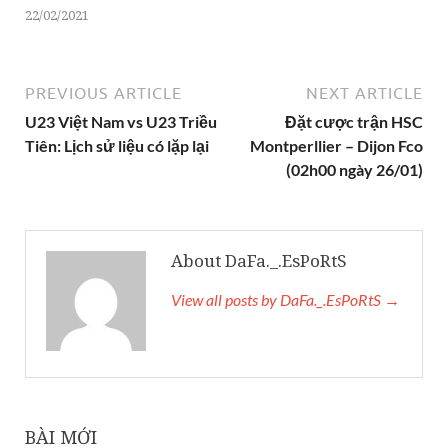
22/02/2021
PREVIOUS ARTICLE
NEXT ARTICLE
U23 Việt Nam vs U23 Triều
Đặt cược trận HSC
Tiên: Lịch sử liệu có lặp lại
Montperllier – Dijon Fco
(02h00 ngày 26/01)
About DaFa._.EsPoRtS
View all posts by DaFa._.EsPoRtS →
BÀI MỚI