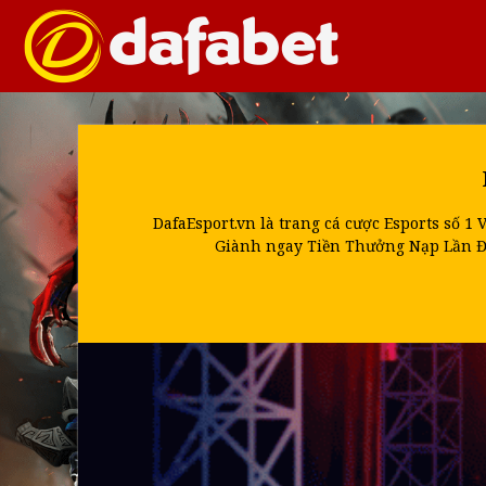
DafaEsport.vn là trang cá cược Esports số 1
Giành ngay Tiền Thưởng Nạp Lần Đầu