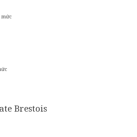
ở mức
mức
ate Brestois