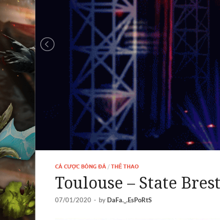
CÁ CƯỢC BÓNG ĐÁ
/
THỂ THAO
Toulouse – State Bres
07/01/2020
-
by
DaFa._.EsPoRtS