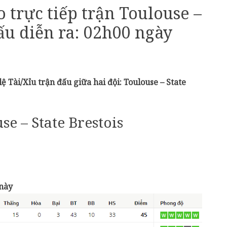
o trực tiếp trận Toulouse –
đấu diễn ra: 02h00 ngày
ệ Tài/Xỉu trận đấu giữa hai đội: Toulouse – State
se – State Brestois
 này