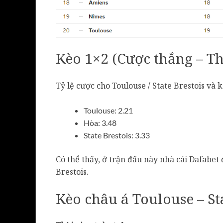
Kèo 1×2 (Cược thắng – Th
Tỷ lệ cược cho Toulouse / State Brestois và 
Toulouse: 2.21
Hòa: 3.48
State Brestois: 3.33
Có thể thấy, ở trận đấu này nhà cái Dafabet
Brestois.
Kèo châu á Toulouse – St