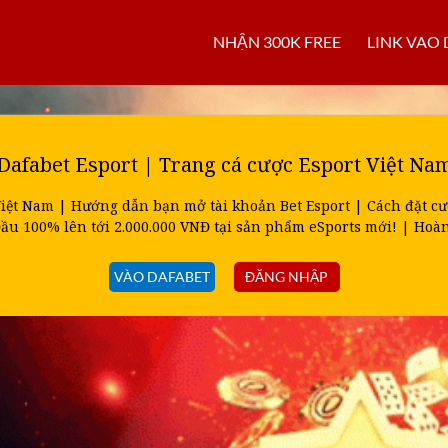
NHẬN 300K FREE
LINK VAO
Dafabet Esport | Trang cá cược Esport Việt Na
 Việt Nam | Hướng dẫn bạn mở tài khoản Bet Esport | Cách đặt c
 100% lên tới 2.000.000 VNĐ tại sản phẩm eSports mới! | Hoàn 
VÀO DAFABET
ĐĂNG NHẬP