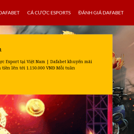
 DAFABET
CÁ CƯỢC ESPORTS
ĐÁNH GIÁ DAFABET
m
ược Esport tại Việt Nam | Dafabet khuyến mãi
tiền lên tới 1.150.000 VNĐ Mỗi tuần