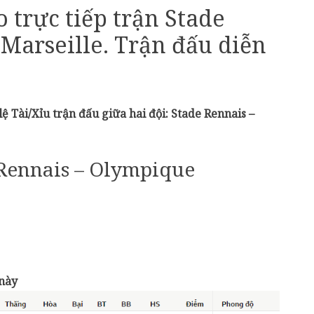
o trực tiếp trận Stade
Marseille. Trận đấu diễn
ệ Tài/Xỉu trận đấu giữa hai đội: Stade Rennais –
 Rennais – Olympique
 này