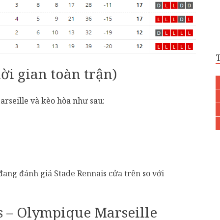
ời gian toàn trận)
arseille và kèo hòa như sau:
 đang đánh giá Stade Rennais cửa trên so với
s – Olympique Marseille