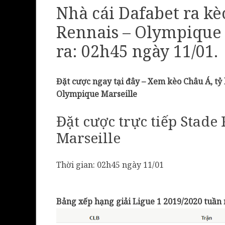
Nhà cái Dafabet ra kè
Rennais – Olympique 
ra: 02h45 ngày 11/01.
Đặt cược ngay tại đây – Xem kèo Châu Á, tỷ l
Olympique Marseille
Đặt cược trực tiếp Stade
Marseille
Thời gian: 02h45 ngày 11/01
Bảng xếp hạng giải Ligue 1 2019/2020 tuần