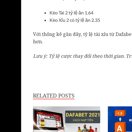
Kèo Tài 2 tỷ lệ ăn 1.64
Kèo Xỉu 2 có tỷ lệ ăn 2.35
Với thống kê gần đây, tỷ lệ tài xỉu từ Dafab
hơn.
Lưu ý: Tỷ lệ cược thay đổi theo thời gian. T
RELATED POSTS