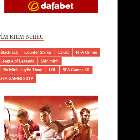
TÌM KIẾM NHIỀU
Blackjack
Counter Strike
CS:GO
FIFA Online
League of Legends
Liên minh
Liên Minh Huyền Thoại
LOL
SEA Games 30
SEA GAMES 2019