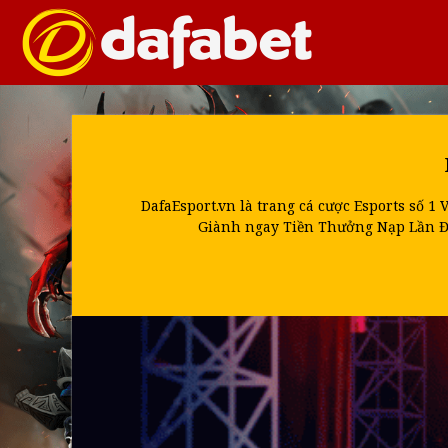
DafaEsport.vn là trang cá cược Esports số 1
Giành ngay Tiền Thưởng Nạp Lần Đầu