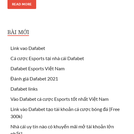
READ MORE
BÀI MỚI
Link vao Dafabet
Cá cược Esports tại nhà cái Dafabet
Dafabet Esports Việt Nam
Đánh giá Dafabet 2021
Dafabet links
Vào Dafabet cá cược Esports tốt nhất Việt Nam
Link vào Dafabet tạo tài khoản cá cược bóng đá (Free
300k)
Nhà cái uy tín nào có khuyến mãi mở tài khoản lớn
nhất?