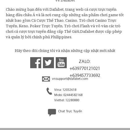
Chào mừng bạn đến với Dafabet, trang web cá cược trực tuyến
hàng đầu châu Á và là nơi cung cấp những sản phẩm chơi game tốt
nhất bao gồm Cá Cược Thể Thao, Casino, Trò chơi Casino Trực
Tuyến, Keno, Poker Trực Tuyến, Trò chơi Flash và vô vàn các trò
chơi cá cược trực tuyến đẳng cấp Thế Giới.Dafabet được cấp phép
và quản lý bởi chính phủ Philippines.
Hãy theo dõi chúng tôi và nhận những cập nhật mới nhất
ZALO:
+639770121021
+639457733692
vnsupport@dafabet.com
Vina: 12032618
Mobi: 02444582168
Viettel: 12280880
Chat Trực Tuyến