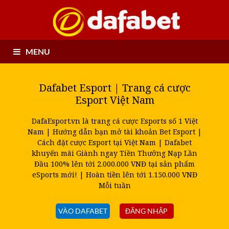
MENU
Dafabet Esport | Trang cá cược
Esport Việt Nam
DafaEsport.vn là trang cá cược Esports số 1 Việt
Nam | Hướng dẫn bạn mở tài khoản Bet Esport |
Cách đặt cược Esport tại Việt Nam | Dafabet
khuyến mãi Giành ngay Tiền Thưởng Nạp Lần
Đầu 100% lên tới 2.000.000 VNĐ tại sản phẩm
eSports mới! | Hoàn tiền lên tới 1.150.000 VNĐ
Mỗi tuần
VÀO DAFABET
ĐĂNG NHẬP