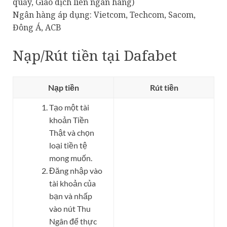
quầy, Giao dịch liên ngân hàng)
Ngân hàng áp dụng: Vietcom, Techcom, Sacom,
Đông Á, ACB
Nạp/Rút tiền tại Dafabet
Nạp tiền
Rút tiền
Tạo một tài
khoản Tiền
Thật và chọn
loại tiền tệ
mong muốn.
Đăng nhập vào
tài khoản của
bạn và nhấp
vào nút Thu
Ngân để thực