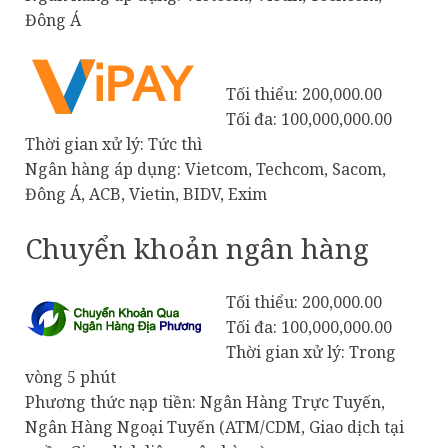
Đông Á
Tối thiểu: 200,000.00
Tối đa: 100,000,000.00
Thời gian xử lý: Tức thì
Ngân hàng áp dụng: Vietcom, Techcom, Sacom,
Đông Á, ACB, Vietin, BIDV, Exim
Chuyển khoản ngân hàng
Tối thiểu: 200,000.00
Tối đa: 100,000,000.00
Thời gian xử lý: Trong
vòng 5 phút
Phương thức nạp tiền: Ngân Hàng Trực Tuyến,
Ngân Hàng Ngoại Tuyến (ATM/CDM, Giao dịch tại