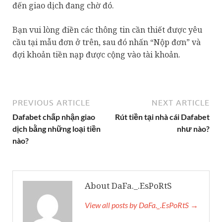
đến giao dịch đang chờ đó.
Bạn vui lòng điền các thông tin cần thiết được yêu
cầu tại mẫu đơn ở trên, sau đó nhấn “Nộp đơn” và
đợi khoản tiền nạp được cộng vào tài khoản.
PREVIOUS ARTICLE
NEXT ARTICLE
Dafabet chấp nhận giao
Rút tiền tại nhà cái Dafabet
dịch bằng những loại tiền
như nào?
nào?
About DaFa._.EsPoRtS
View all posts by DaFa._.EsPoRtS →