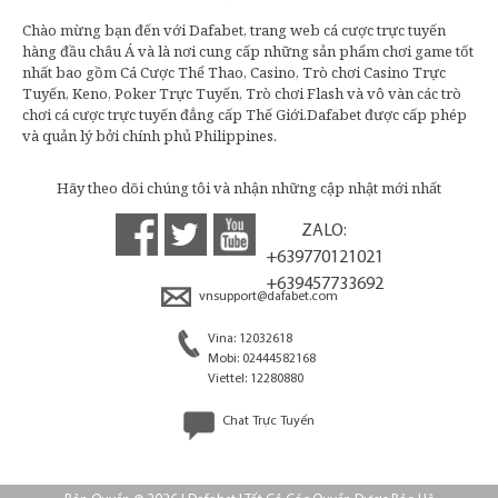
Chào mừng bạn đến với Dafabet, trang web cá cược trực tuyến
hàng đầu châu Á và là nơi cung cấp những sản phẩm chơi game tốt
nhất bao gồm Cá Cược Thể Thao, Casino, Trò chơi Casino Trực
Tuyến, Keno, Poker Trực Tuyến, Trò chơi Flash và vô vàn các trò
chơi cá cược trực tuyến đẳng cấp Thế Giới.Dafabet được cấp phép
và quản lý bởi chính phủ Philippines.
Hãy theo dõi chúng tôi và nhận những cập nhật mới nhất
ZALO:
+639770121021
+639457733692
vnsupport@dafabet.com
Vina: 12032618
Mobi: 02444582168
Viettel: 12280880
Chat Trực Tuyến