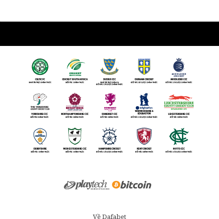
Về Dafabet