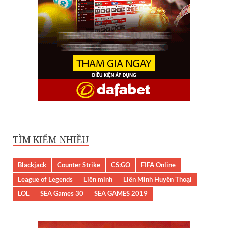
TÌM KIẾM NHIỀU
Blackjack
Counter Strike
CS:GO
FIFA Online
League of Legends
Liên minh
Liên Minh Huyền Thoại
LOL
SEA Games 30
SEA GAMES 2019