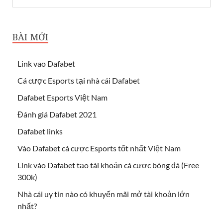
BÀI MỚI
Link vao Dafabet
Cá cược Esports tại nhà cái Dafabet
Dafabet Esports Việt Nam
Đánh giá Dafabet 2021
Dafabet links
Vào Dafabet cá cược Esports tốt nhất Việt Nam
Link vào Dafabet tạo tài khoản cá cược bóng đá (Free
300k)
Nhà cái uy tín nào có khuyến mãi mở tài khoản lớn
nhất?