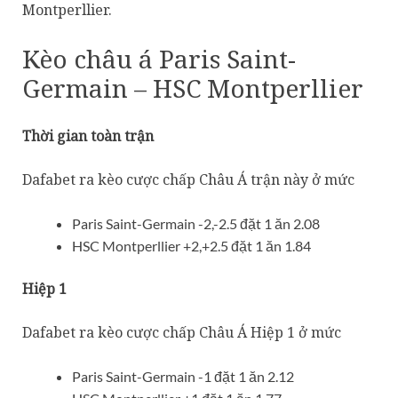
Montperllier.
Kèo châu á Paris Saint-
Germain – HSC Montperllier
Thời gian toàn trận
Dafabet ra kèo cược chấp Châu Á trận này ở mức
Paris Saint-Germain -2,-2.5 đặt 1 ăn 2.08
HSC Montperllier +2,+2.5 đặt 1 ăn 1.84
Hiệp 1
Dafabet ra kèo cược chấp Châu Á Hiệp 1 ở mức
Paris Saint-Germain -1 đặt 1 ăn 2.12