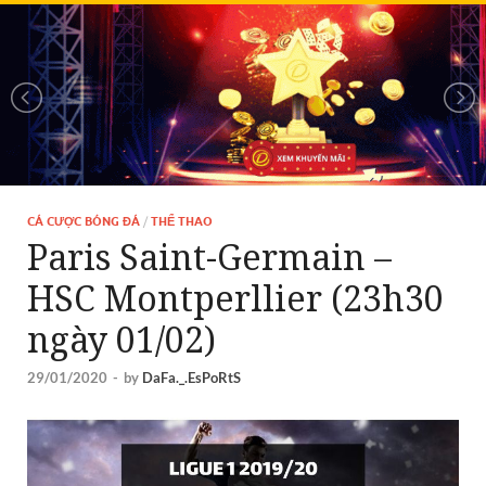
CÁ CƯỢC BÓNG ĐÁ
/
THỂ THAO
Paris Saint-Germain –
HSC Montperllier (23h30
ngày 01/02)
29/01/2020
-
by
DaFa._.EsPoRtS