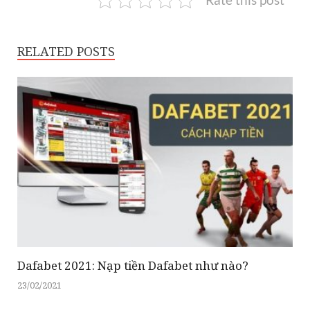
RELATED POSTS
Dafabet 2021: Nạp tiền Dafabet như nào?
23/02/2021