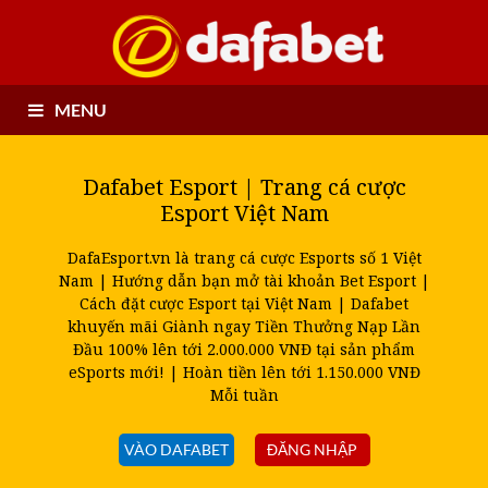
MENU
Dafabet Esport | Trang cá cược
Esport Việt Nam
DafaEsport.vn là trang cá cược Esports số 1 Việt
Nam | Hướng dẫn bạn mở tài khoản Bet Esport |
Cách đặt cược Esport tại Việt Nam | Dafabet
khuyến mãi Giành ngay Tiền Thưởng Nạp Lần
Đầu 100% lên tới 2.000.000 VNĐ tại sản phẩm
eSports mới! | Hoàn tiền lên tới 1.150.000 VNĐ
Mỗi tuần
VÀO DAFABET
ĐĂNG NHẬP