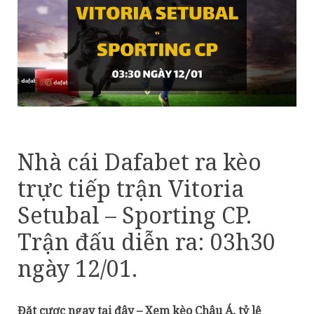
Nhà cái Dafabet ra kèo
trực tiếp trận Vitoria
Setubal – Sporting CP.
Trận đấu diễn ra: 03h30
ngày 12/01.
Đặt cược ngay tại đây – Xem kèo Châu Á, tỷ lệ