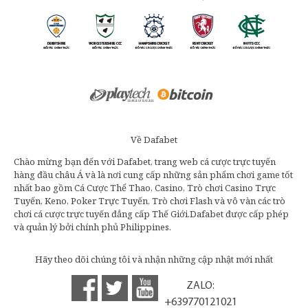
Về Dafabet
Chào mừng bạn đến với Dafabet, trang web cá cược trực tuyến
hàng đầu châu Á và là nơi cung cấp những sản phẩm chơi game tốt
nhất bao gồm Cá Cược Thể Thao, Casino, Trò chơi Casino Trực
Tuyến, Keno, Poker Trực Tuyến, Trò chơi Flash và vô vàn các trò
chơi cá cược trực tuyến đẳng cấp Thế Giới.Dafabet được cấp phép
và quản lý bởi chính phủ Philippines.
Hãy theo dõi chúng tôi và nhận những cập nhật mới nhất
ZALO:
+639770121021