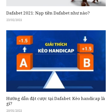
Dafabet 2021: Nạp tiền Dafabet như nào?
23/02/2021
Hướng dẫn đặt cược tại Dafabet: Kèo handicap là
gì?
20/01/2021