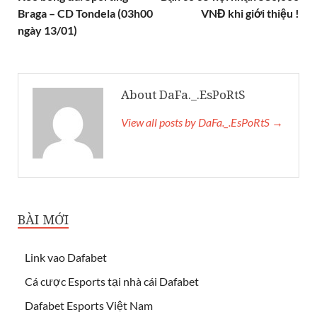
Braga – CD Tondela (03h00
VNĐ khi giới thiệu !
ngày 13/01)
About DaFa._.EsPoRtS
View all posts by DaFa._.EsPoRtS →
BÀI MỚI
Link vao Dafabet
Cá cược Esports tại nhà cái Dafabet
Dafabet Esports Việt Nam