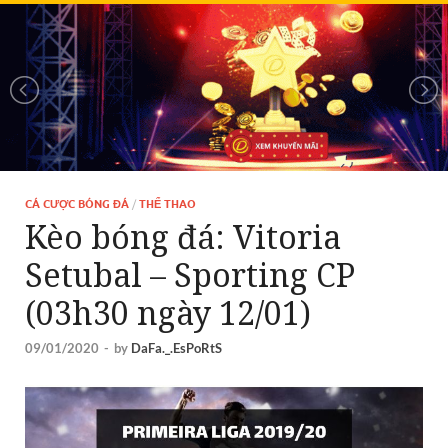
CÁ CƯỢC BÓNG ĐÁ
/
THỂ THAO
Kèo bóng đá: Vitoria
Setubal – Sporting CP
(03h30 ngày 12/01)
09/01/2020
-
by
DaFa._.EsPoRtS