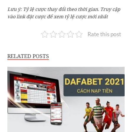
Lưu ý: Tỷ lệ cược thay đổi theo thời gian. Truy cập
vào link đặt cược để xem tỷ lệ cược mới nhất
Rate this post
RELATED POSTS