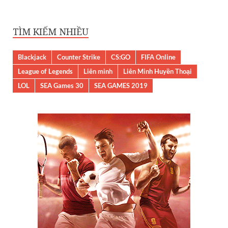
TÌM KIẾM NHIỀU
Blackjack
Counter Strike
CS:GO
FIFA Online
League of Legends
Liên minh
Liên Minh Huyền Thoại
LOL
SEA Games 30
SEA GAMES 2019