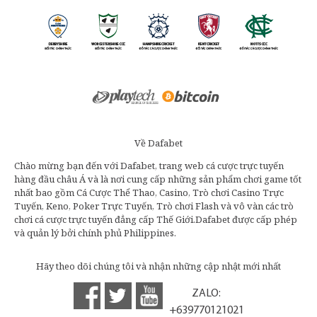
Về Dafabet
Chào mừng bạn đến với Dafabet, trang web cá cược trực tuyến
hàng đầu châu Á và là nơi cung cấp những sản phẩm chơi game tốt
nhất bao gồm Cá Cược Thể Thao, Casino, Trò chơi Casino Trực
Tuyến, Keno, Poker Trực Tuyến, Trò chơi Flash và vô vàn các trò
chơi cá cược trực tuyến đẳng cấp Thế Giới.Dafabet được cấp phép
và quản lý bởi chính phủ Philippines.
Hãy theo dõi chúng tôi và nhận những cập nhật mới nhất
ZALO:
+639770121021