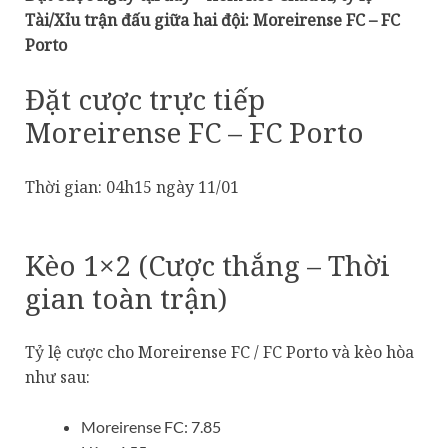
Tài/Xỉu trận đấu giữa hai đội: Moreirense FC – FC
Porto
Đặt cược trực tiếp
Moreirense FC – FC Porto
Thời gian: 04h15 ngày 11/01
Kèo 1×2 (Cược thắng – Thời
gian toàn trận)
Tỷ lệ cược cho Moreirense FC / FC Porto và kèo hòa
như sau:
Moreirense FC: 7.85