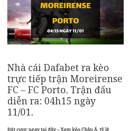
Nhà cái Dafabet ra kèo
trực tiếp trận Moreirense
FC – FC Porto. Trận đấu
diễn ra: 04h15 ngày
11/01.
Đặt cược ngay tại đây – Xem kèo Châu Á, tỷ lệ