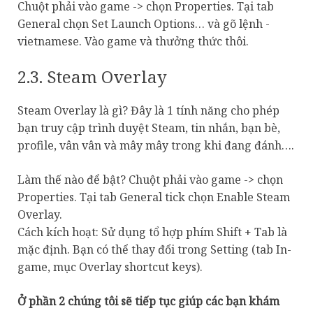
Chuột phải vào game -> chọn Properties. Tại tab
General chọn Set Launch Options… và gõ lệnh -
vietnamese. Vào game và thưởng thức thôi.
2.3. Steam Overlay
Steam Overlay là gì? Đây là 1 tính năng cho phép
bạn truy cập trình duyệt Steam, tin nhắn, bạn bè,
profile, vân vân và mây mây trong khi đang đánh….
Làm thế nào để bật? Chuột phải vào game -> chọn
Properties. Tại tab General tick chọn Enable Steam
Overlay.
Cách kích hoạt: Sử dụng tổ hợp phím Shift + Tab là
mặc định. Bạn có thể thay đổi trong Setting (tab In-
game, mục Overlay shortcut keys).
Ở phần 2 chúng tôi sẽ tiếp tục giúp các bạn khám