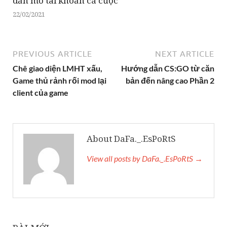
dẫn mở tài khoản cá cược
22/02/2021
PREVIOUS ARTICLE
NEXT ARTICLE
Chê giao diện LMHT xấu,
Hướng dẫn CS:GO từ căn
Game thủ rảnh rối mod lại
bản đến nâng cao Phần 2
client của game
About DaFa._.EsPoRtS
View all posts by DaFa._.EsPoRtS →