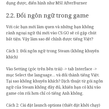
dụng được, điển hình như MSI AfterBurner
2.2. Đổi ngôn ngữ trong game
Với các bạn mới làm quen và những bạn không
rành ngoại ngữ thì mới vào CS:GO sẽ có gặp chút
bất tiện. Vậy làm sao để chỉnh được tiếng Việt?
Cách 1: Đổi ngôn ngữ trong Steam (không khuyến
khích)
Vào Setting (góc trên bên trái) -> tab Interface ->
mục Select the language… và đổi thành tiếng Việt.
Tại sao không khuyến khích? Dịch thuật từ gói ngôn
ngữ của Steam không đầy đủ, khiến bạn có khi vào
game còn rối hơn chỉ có tiếng Anh không.
Cách 2: Cài đặt launch options (thiết đặt khởi chạy)