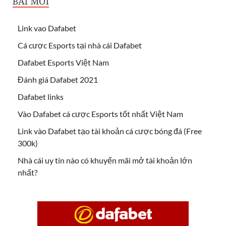
BÀI MỚI
Link vao Dafabet
Cá cược Esports tại nhà cái Dafabet
Dafabet Esports Việt Nam
Đánh giá Dafabet 2021
Dafabet links
Vào Dafabet cá cược Esports tốt nhất Việt Nam
Link vào Dafabet tạo tài khoản cá cược bóng đá (Free
300k)
Nhà cái uy tín nào có khuyến mãi mở tài khoản lớn
nhất?