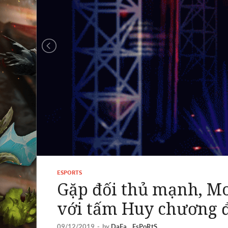
ESPORTS
Gặp đối thủ mạnh, Mo
với tấm Huy chương 
09/12/2019
-
by
DaFa._.EsPoRtS