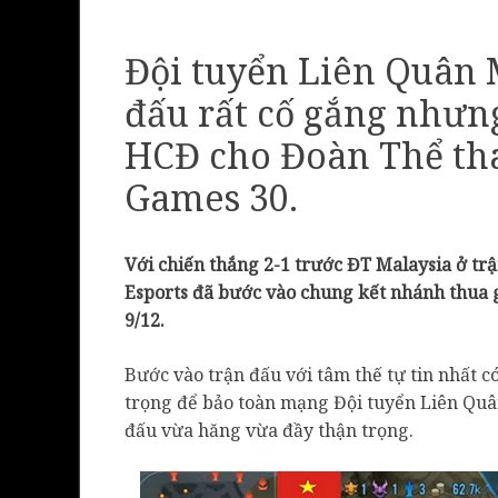
Đội tuyển Liên Quân 
đấu rất cố gắng nhưn
HCĐ cho Đoàn Thể tha
Games 30.
Với chiến thắng 2-1 trước ĐT Malaysia ở t
Esports đã bước vào chung kết nhánh thua 
9/12.
Bước vào trận đấu với tâm thế tự tin nhất có
trọng để bảo toàn mạng Đội tuyển Liên Quân
đấu vừa hăng vừa đầy thận trọng.