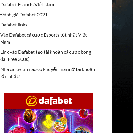
Dafabet Esports Việt Nam
Đánh giá Dafabet 2021
Dafabet links
Vào Dafabet cá cược Esports tốt nhất Việt
Nam
Link vào Dafabet tạo tài khoản cá cược bóng
đá (Free 300k)
Nhà cái uy tín nào có khuyến mãi mở tài khoản
lớn nhất?