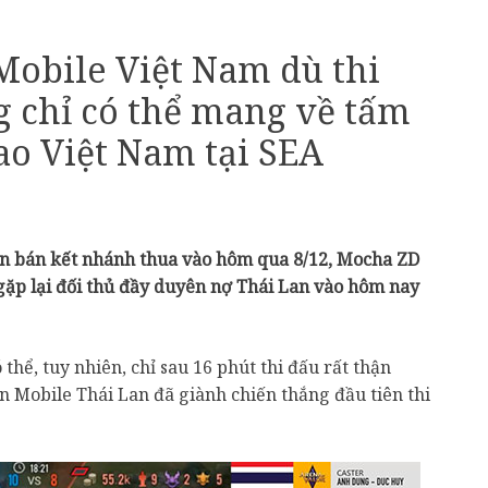
Mobile Việt Nam dù thi
g chỉ có thể mang về tấm
o Việt Nam tại SEA
rận bán kết nhánh thua vào hôm qua 8/12, Mocha ZD
gặp lại đối thủ đầy duyên nợ Thái Lan vào hôm nay
 thể, tuy nhiên, chỉ sau 16 phút thi đấu rất thận
 Mobile Thái Lan đã giành chiến thắng đầu tiên thi