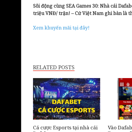
Sôi động cùng SEA Games 30: Nhà cái Dafabet
triệu VNĐ/ trận! – Cứ Việt Nam ghi bàn là 
Xem khuyến mãi tại đây!
RELATED POSTS
Cá cược Esports tại nhà cái
Vào Dafab