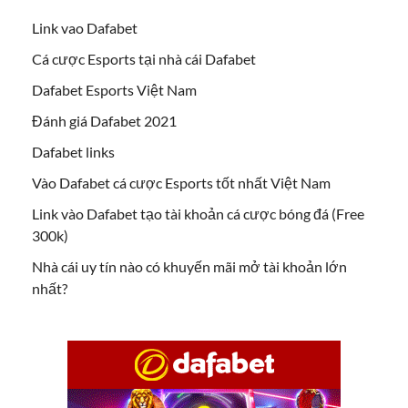
Link vao Dafabet
Cá cược Esports tại nhà cái Dafabet
Dafabet Esports Việt Nam
Đánh giá Dafabet 2021
Dafabet links
Vào Dafabet cá cược Esports tốt nhất Việt Nam
Link vào Dafabet tạo tài khoản cá cược bóng đá (Free
300k)
Nhà cái uy tín nào có khuyến mãi mở tài khoản lớn
nhất?