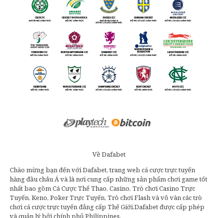
Về Dafabet
Chào mừng bạn đến với Dafabet, trang web cá cược trực tuyến
hàng đầu châu Á và là nơi cung cấp những sản phẩm chơi game tốt
nhất bao gồm Cá Cược Thể Thao, Casino, Trò chơi Casino Trực
Tuyến, Keno, Poker Trực Tuyến, Trò chơi Flash và vô vàn các trò
chơi cá cược trực tuyến đẳng cấp Thế Giới.Dafabet được cấp phép
và quản lý bởi chính phủ Philippines.