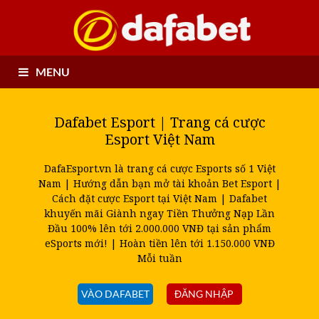
MENU
Dafabet Esport | Trang cá cược
Esport Việt Nam
DafaEsport.vn là trang cá cược Esports số 1 Việt
Nam | Hướng dẫn bạn mở tài khoản Bet Esport |
Cách đặt cược Esport tại Việt Nam | Dafabet
khuyến mãi Giành ngay Tiền Thưởng Nạp Lần
Đầu 100% lên tới 2.000.000 VNĐ tại sản phẩm
eSports mới! | Hoàn tiền lên tới 1.150.000 VNĐ
Mỗi tuần
VÀO DAFABET
ĐĂNG NHẬP