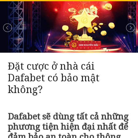
Đặt cược ở nhà cái
Dafabet có bảo mật
không?
Dafabet sẽ dùng tất cả những
phương tiện hiện đại nhất để
đảm bảo an toàn cho thông