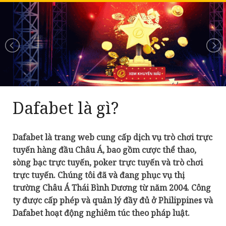
Dafabet là gì?
Dafabet là trang web cung cấp dịch vụ trò chơi trực
tuyến hàng đầu Châu Á, bao gồm cược thể thao,
sòng bạc trực tuyến, poker trực tuyến và trò chơi
trực tuyến. Chúng tôi đã và đang phục vụ thị
trường Châu Á Thái Bình Dương từ năm 2004. Công
ty được cấp phép và quản lý đầy đủ ở Philippines và
Dafabet hoạt động nghiêm túc theo pháp luật.