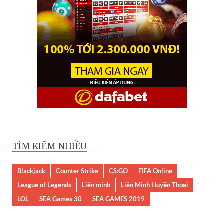
TÌM KIẾM NHIỀU
Blackjack
Counter Strike
CS:GO
FIFA Online
League of Legends
Liên minh
Liên Minh Huyền Thoại
LOL
SEA Games 30
SEA GAMES 2019