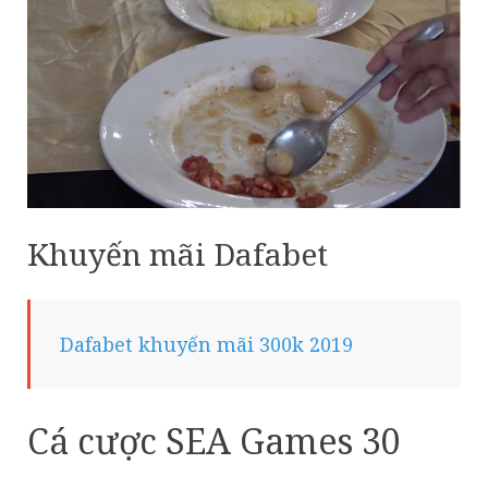
Khuyến mãi Dafabet
Dafabet khuyến mãi 300k 2019
Cá cược SEA Games 30