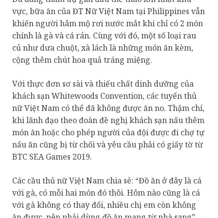
vực, bữa ăn của ĐT Nữ Việt Nam tại Philippines vẫn
khiến người hâm mộ rơi nước mắt khi chỉ có 2 món
chính là gà và cá rán. Cùng với đó, một số loại rau
củ như dưa chuột, xà lách là những món ăn kèm,
cộng thêm chút hoa quả tráng miệng.
Với thực đơn sơ sài và thiếu chất dinh dưỡng của
khách sạn Whitewoods Convention, các tuyển thủ
nữ Việt Nam có thể đã không được ăn no. Thậm chí,
khi lãnh đạo theo đoàn đề nghị khách sạn nấu thêm
món ăn hoặc cho phép người của đội được đi chợ tự
nấu ăn cũng bị từ chối và yêu cầu phải có giấy tờ từ
BTC SEA Games 2019.
Các cầu thủ nữ Việt Nam chia sẻ: “Đồ ăn ở đây là cá
với gà, có mỗi hai món đó thôi. Hôm nào cũng là cá
với gà không có thay đổi, nhiều chị em còn không
ăn được, nên phải dùng đồ ăn mang từ nhà sang”.