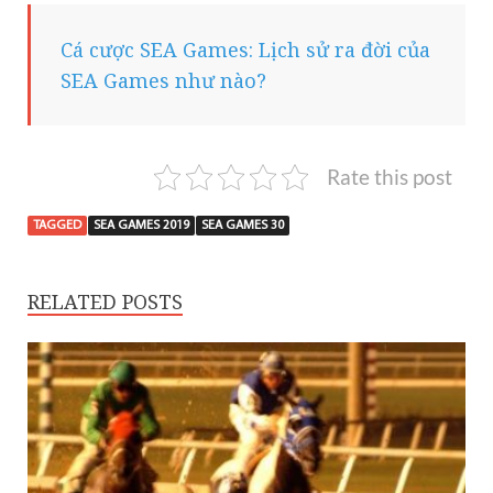
Cá cược SEA Games: Lịch sử ra đời của
SEA Games như nào?
Rate this post
TAGGED
SEA GAMES 2019
SEA GAMES 30
RELATED POSTS