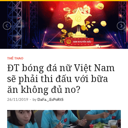
THỂ THAO
ĐT bóng đá nữ Việt Nam
sẽ phải thi đấu với bữa
ăn không đủ no?
26/11/2019
-
by
DaFa._.EsPoRtS