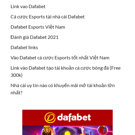
Link vao Dafabet
Cá cược Esports tại nhà cái Dafabet
Dafabet Esports Việt Nam
Đánh giá Dafabet 2021
Dafabet links
Vào Dafabet cá cược Esports tốt nhất Việt Nam
Link vào Dafabet tạo tài khoản cá cược bóng đá (Free
300k)
Nhà cái uy tín nào có khuyến mãi mở tài khoản lớn
nhất?