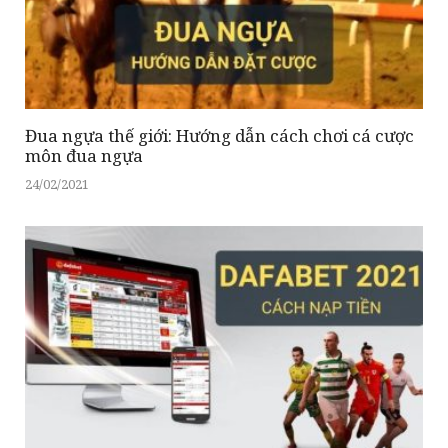
Đua ngựa thế giới: Hướng dẫn cách chơi cá cược
môn đua ngựa
24/02/2021