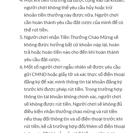
người chơi không thể yêu cầu hủy hoặc trừ
khoản tiền thưởng này được nữa. Người chơi
cần hoàn thành yêu cầu đặt cược của mình để có
thể rút tiền.
Người chơi nhận Tiền Thưởng Chào Mừng sẽ
không được hưởng bất cứ khoản nạp lại, hoàn
trả hoặc hoàn tiền nào cho đến khi hoàn thành
yêu cầu đặt cược.
Một số người chơi ngẫu nhiên sẽ được yêu cầu
gửi CMND hoặc giấy tờ và xác thực số điện thoại
đăng ký để xác minh thông tin tài khoản đăng ký
trước khi được phép rút tiền. Trong trường hợp
thông tin tài khoản không chính xác, người chơi
sẽ không được rút tiền. Người chơi sẽ không đủ
điều kiện nhận thưởng chào mừng và rút tiền
nếu thay đổi thông tin và số điện thoại trước khi
rút tiền, kể cả trường hợp đổi/thêm số điện thoại