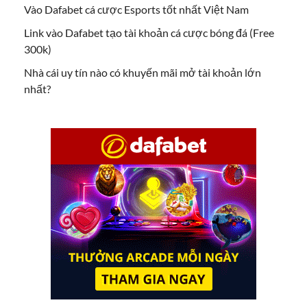
Vào Dafabet cá cược Esports tốt nhất Việt Nam
Link vào Dafabet tạo tài khoản cá cược bóng đá (Free
300k)
Nhà cái uy tín nào có khuyến mãi mở tài khoản lớn
nhất?