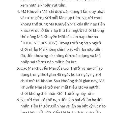
xem như là khoản rút tiền.
Mã Khuyến Mãi chỉ được áp dụng 1 lần duy nhất
và tương ứng với mỗi lần nạp tiền. Người chơi
không thể dùng Mã Khuyến Mãi của lần nạp tiền
khác (Ví dụ: ở lần nạp thứ hai, người chơi không
thể dùng Mã Khuyến Mãi của lần nạp thứ ba
“THUONGLAN3DS”). Trong trường hợp người
chơi nhập Mã không chính xác với lần nạp tiền
đó, tiền thưởng sẽ không được áp dụng và Mã
nhập sai sẽ trở nên mất hiệu lực.
Các Mã Khuyến Mãi của Gói Thưởng này chỉ áp
dụng trong thời gian 45 ngày kể từ ngày người
chơi mở tài khoản. Sau khoảng thời gian này, Mã
Khuyến Mãi sẽ trở nên mất hiệu lực và người
chơi không thể nhận Gói Thưởng này nữa.
Người chơi có thể nạp tiền lần hai và lần ba để
nhận Tiền thưởng lần hai và lần ba bất kỳ lúc nào
(mà không cần đợi đến khi hoàn thành yêu cầu