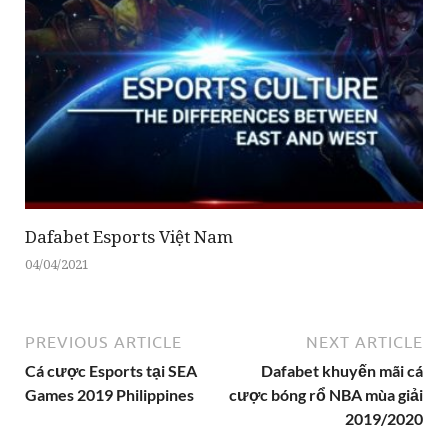
Dafabet Esports Việt Nam
04/04/2021
PREVIOUS ARTICLE
NEXT ARTICLE
Cá cược Esports tại SEA
Dafabet khuyến mãi cá
Games 2019 Philippines
cược bóng rổ NBA mùa giải
2019/2020