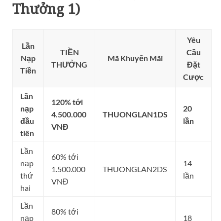
Thưởng 1)
Yêu
Lần
TIỀN
Cầu
Nạp
Mã Khuyến Mãi
THƯỞNG
Đặt
Tiền
Cược
Lần
120% tới
nạp
20
4.500.000
THUONGLAN1DS
đầu
lần
VNĐ
tiên
Lần
60% tới
nạp
14
1.500.000
THUONGLAN2DS
thứ
lần
VNĐ
hai
Lần
80% tới
nạp
18