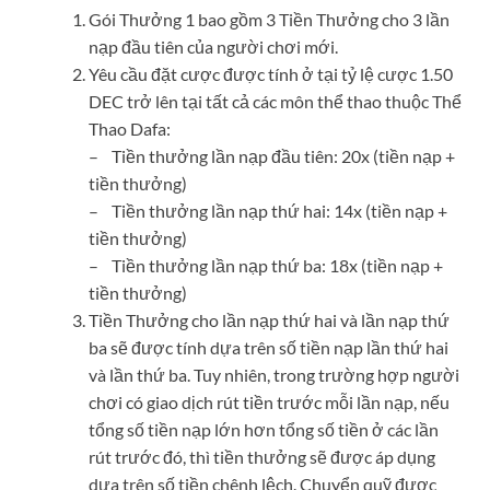
Gói Thưởng 1 bao gồm 3 Tiền Thưởng cho 3 lần
nạp đầu tiên của người chơi mới.
Yêu cầu đặt cược được tính ở tại tỷ lệ cược 1.50
DEC trở lên tại tất cả các môn thể thao thuộc Thể
Thao Dafa:
– Tiền thưởng lần nạp đầu tiên: 20x (tiền nạp +
tiền thưởng)
– Tiền thưởng lần nạp thứ hai: 14x (tiền nạp +
tiền thưởng)
– Tiền thưởng lần nạp thứ ba: 18x (tiền nạp +
tiền thưởng)
Tiền Thưởng cho lần nạp thứ hai và lần nạp thứ
ba sẽ được tính dựa trên số tiền nạp lần thứ hai
và lần thứ ba. Tuy nhiên, trong trường hợp người
chơi có giao dịch rút tiền trước mỗi lần nạp, nếu
tổng số tiền nạp lớn hơn tổng số tiền ở các lần
rút trước đó, thì tiền thưởng sẽ được áp dụng
dựa trên số tiền chênh lệch. Chuyển quỹ được