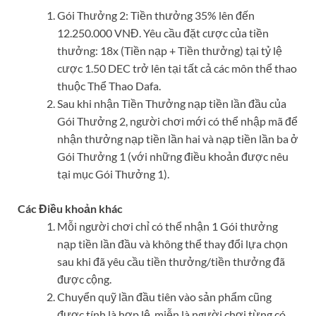
Gói Thưởng 2: Tiền thưởng 35% lên đến
12.250.000 VNĐ. Yêu cầu đặt cược của tiền
thưởng: 18x (Tiền nạp + Tiền thưởng) tại tỷ lệ
cược 1.50 DEC trở lên tại tất cả các môn thể thao
thuộc Thể Thao Dafa.
Sau khi nhận Tiền Thưởng nạp tiền lần đầu của
Gói Thưởng 2, người chơi mới có thể nhập mã để
nhận thưởng nạp tiền lần hai và nạp tiền lần ba ở
Gói Thưởng 1 (với những điều khoản được nêu
tại mục Gói Thưởng 1).
Các Điều khoản khác
Mỗi người chơi chỉ có thể nhận 1 Gói thưởng
nạp tiền lần đầu và không thể thay đổi lựa chọn
sau khi đã yêu cầu tiền thưởng/tiền thưởng đã
được cộng.
Chuyển quỹ lần đầu tiên vào sản phẩm cũng
được tính là hợp lệ, miễn là người chơi từng có