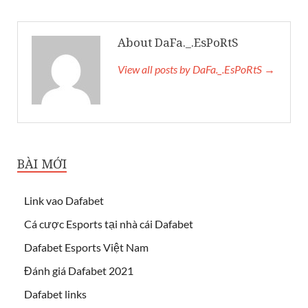
About DaFa._.EsPoRtS
View all posts by DaFa._.EsPoRtS →
BÀI MỚI
Link vao Dafabet
Cá cược Esports tại nhà cái Dafabet
Dafabet Esports Việt Nam
Đánh giá Dafabet 2021
Dafabet links