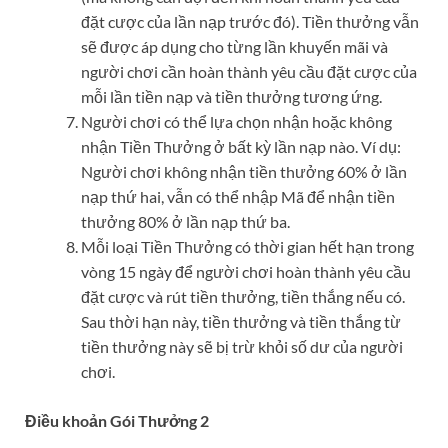
đặt cược của lần nạp trước đó). Tiền thưởng vẫn
sẽ được áp dụng cho từng lần khuyến mãi và
người chơi cần hoàn thành yêu cầu đặt cược của
mỗi lần tiền nạp và tiền thưởng tương ứng.
Người chơi có thể lựa chọn nhận hoặc không
nhận Tiền Thưởng ở bất kỳ lần nạp nào. Ví dụ:
Người chơi không nhận tiền thưởng 60% ở lần
nạp thứ hai, vẫn có thể nhập Mã để nhận tiền
thưởng 80% ở lần nạp thứ ba.
Mỗi loại Tiền Thưởng có thời gian hết hạn trong
vòng 15 ngày để người chơi hoàn thành yêu cầu
đặt cược và rút tiền thưởng, tiền thắng nếu có.
Sau thời hạn này, tiền thưởng và tiền thắng từ
tiền thưởng này sẽ bị trừ khỏi số dư của người
chơi.
Điều khoản Gói Thưởng 2