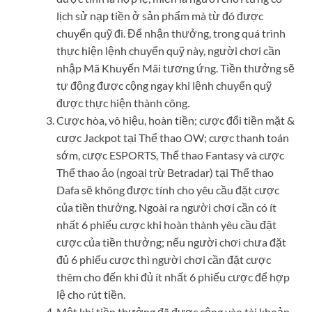
lịch sử nạp tiền ở sản phẩm mà từ đó được
chuyển quỹ đi. Để nhận thưởng, trong quá trình
thực hiện lệnh chuyển quỹ này, người chơi cần
nhập Mã Khuyến Mãi tương ứng. Tiền thưởng sẽ
tự động được cộng ngay khi lệnh chuyển quỹ
được thực hiện thành công.
Cược hòa, vô hiệu, hoàn tiền; cược đổi tiền mặt &
cược Jackpot tại Thể thao OW; cược thanh toán
sớm, cược ESPORTS, Thể thao Fantasy và cược
Thể thao ảo (ngoại trừ Betradar) tại Thể thao
Dafa sẽ không được tính cho yêu cầu đặt cược
của tiền thưởng. Ngoài ra người chơi cần có ít
nhất 6 phiếu cược khi hoàn thành yêu cầu đặt
cược của tiền thưởng; nếu người chơi chưa đặt
đủ 6 phiếu cược thì người chơi cần đặt cược
thêm cho đến khi đủ ít nhất 6 phiếu cược để hợp
lệ cho rút tiền.
Một khi tiền thưởng đã được cộng vào tài khoản,