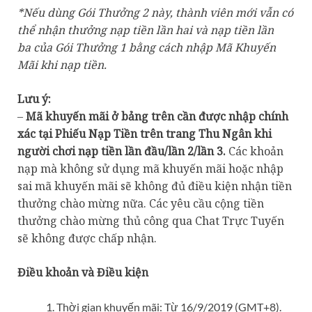
*Nếu dùng Gói Thưởng 2 này, thành viên mới vẫn có
thể nhận thưởng nạp tiền lần hai và nạp tiền lần
ba của Gói Thưởng 1 bằng cách nhập Mã Khuyến
Mãi khi nạp tiền.
Lưu ý:
–
Mã khuyến mãi ở bảng trên cần được nhập chính
xác tại Phiếu Nạp Tiền trên trang Thu Ngân khi
người chơi nạp tiền lần đầu/lần 2/lần 3.
Các khoản
nạp mà không sử dụng mã khuyến mãi hoặc nhập
sai mã khuyến mãi sẽ không đủ điều kiện nhận tiền
thưởng chào mừng nữa. Các yêu cầu cộng tiền
thưởng chào mừng thủ công qua Chat Trực Tuyến
sẽ không được chấp nhận.
Điều khoản và Điều kiện
Thời gian khuyến mãi: Từ 16/9/2019 (GMT+8).