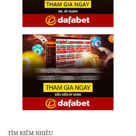
TÌM KIẾM NHIỀU