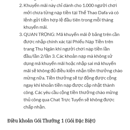
Khuyến mãi này chỉ dành cho 1.000 người chơi
mới chưa từng nạp tiền tại Thể Thao Dafa và có
lệnh gửi tiền hợp lệ đầu tiên trong mỗi tháng
khuyến mãi.
QUAN TRỌNG: Mã khuyến mãi ở bảng trên cần
được nhập chính xác tại Phiếu Nạp Tiền trên
trang Thu Ngân khi người chơi nạp tiền lần
đầu/lần 2/lần 3. Các khoản nạp mà không sử
dụng mã khuyến mãi hoặc nhập sai mã khuyến
mãi sẽ không đủ điều kiện nhận tiền thưởng chào
mừng nữa. Tiền thưởng sẽ tự động được cộng
ngay khi khoản tiền nạp được cập nhật thành
công. Các yêu cầu cộng tiền thưởng chào mừng
thủ công qua Chat Trực Tuyến sẽ không được
chấp nhận.
Điều khoản Gói Thưởng 1 (Gói Đặc Biệt)