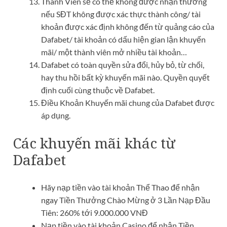
Thành Viên sẽ có thể không được nhận thưởng
nếu SĐT không được xác thực thành công/ tài
khoản được xác định không đến từ quảng cáo của
Dafabet/ tài khoản có dấu hiện gian lận khuyến
mãi/ một thành viên mở nhiều tài khoản…
Dafabet có toàn quyền sửa đổi, hủy bỏ, từ chối,
hay thu hồi bất kỳ khuyến mãi nào. Quyền quyết
định cuối cùng thuộc về Dafabet.
Điều Khoản Khuyến mãi chung của Dafabet được
áp dụng.
Các khuyến mãi khác từ
Dafabet
Hãy nạp tiền vào tài khoản Thể Thao để nhận
ngay Tiền Thưởng Chào Mừng ở 3 Lần Nạp Đầu
Tiên: 260% tới 9.000.000 VNĐ
Nạp tiền vào tài khoản Casino để nhận Tiền