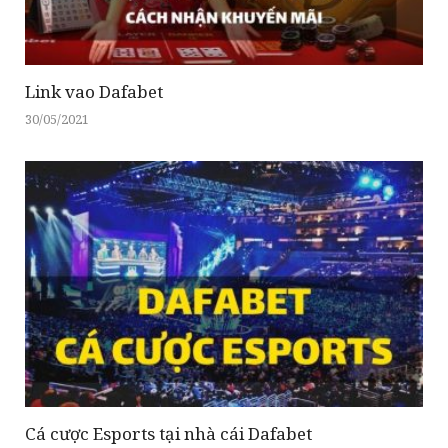
Link vao Dafabet
30/05/2021
Cá cược Esports tại nhà cái Dafabet