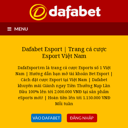
MENU
Dafabet Esport | Trang cá cược
Esport Việt Nam
DafaEsport.vn là trang cá cược Esports số 1 Việt
Nam | Hướng dẫn bạn mở tài khoản Bet Esport |
Cách đặt cược Esport tại Việt Nam | Dafabet
khuyến mãi Giành ngay Tiền Thưởng Nạp Lần
Đầu 100% lên tới 2.000.000 VNĐ tại sản phẩm
eSports mới! | Hoàn tiền lên tới 1.150.000 VNĐ
Mỗi tuần
VÀO DAFABET
ĐĂNG NHẬP