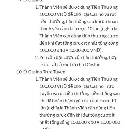
Thành Viên sẽ được dùng Tiền Thưởng
100.000 VNĐ để chơi tại Casino và rút
tiền thưởng, tiền thắng sau khi đã hoàn
thành yêu cầu đặt cược 10 lần (nghĩa là
Thành Viên cần dùng tiền thưởng cược
đến khi đạt tổng cược ít nhất tổng cộng
100.000 x 10 = 1.000.000 VNĐ).
Yêu cầu đặt cược của tiền thưởng: hợp
lệ tại tất cả các trò chơi Casino.
Ở Casino Trực Tuyến:
Thành Viên sẽ được dùng Tiền Thưởng
100.000 VNĐ để chơi tại Casino Trực
Tuyến và rút tiền thưởng, tiền thắng sau
khi đã hoàn thành yêu cầu đặt cược 10
lần (nghĩa là Thành Viên cần dùng tiền
thưởng cược đến khi đạt tổng cược ít
nhất tổng cộng 100.000 x 10 = 1.000.000