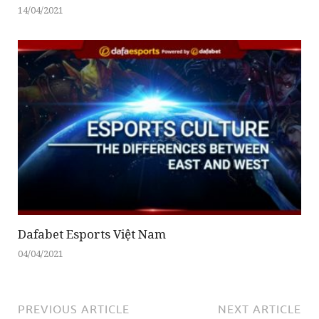
14/04/2021
Dafabet Esports Việt Nam
04/04/2021
PREVIOUS ARTICLE
NEXT ARTICLE