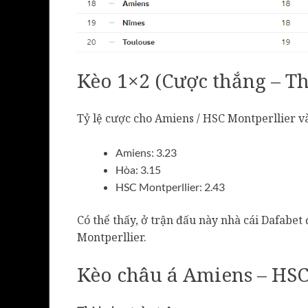
Kèo 1×2 (Cược thắng – Th
Tỷ lệ cược cho Amiens / HSC Montperllier v
Amiens: 3.23
Hòa: 3.15
HSC Montperllier: 2.43
Có thể thấy, ở trận đấu này nhà cái Dafabe
Montperllier.
Kèo châu á Amiens – HSC