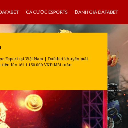
 DAFABET
CÁ CƯỢC ESPORTS
ĐÁNH GIÁ DAFABET
m
ược Esport tại Việt Nam | Dafabet khuyến mãi
tiền lên tới 1.150.000 VNĐ Mỗi tuần