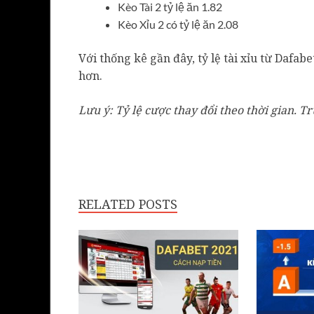
Kèo Tài 2 tỷ lệ ăn 1.82
Kèo Xỉu 2 có tỷ lệ ăn 2.08
Với thống kê gần đây, tỷ lệ tài xỉu từ Dafab
hơn.
Lưu ý: Tỷ lệ cược thay đổi theo thời gian. T
RELATED POSTS