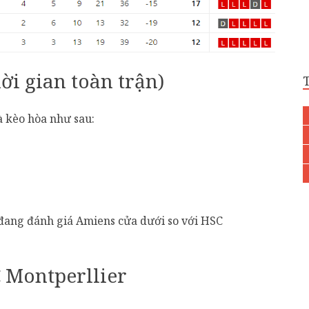
ời gian toàn trận)
à kèo hòa như sau:
t đang đánh giá Amiens cửa dưới so với HSC
 Montperllier