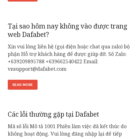
Tại sao hôm nay không vào được trang
web Dafabet?
Xin vui lòng liên hệ (gọi điện hoặc chat qua zalo) bộ
phận Hỗ trợ khách hàng để được giúp đỡ. Số Zalo:
+639209895788 +639662540422 Email:
vnsupport@dafabet.com
READ MORE
Các lỗi thường gặp tại Dafabet
Mã số lỗi Mô tả 1001 Phiên làm việc đã kết thúc do
không hoạt động. Vui lòng đăng nhập lại để tiếp