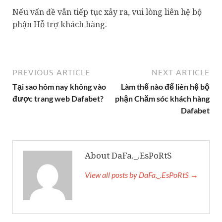
Nếu vấn đề vẫn tiếp tục xảy ra, vui lòng liên hệ bộ
phận Hỗ trợ khách hàng.
PREVIOUS ARTICLE
NEXT ARTICLE
Tại sao hôm nay không vào
Làm thế nào để liên hệ bộ
được trang web Dafabet?
phận Chăm sóc khách hàng
Dafabet
About DaFa._.EsPoRtS
View all posts by DaFa._.EsPoRtS →