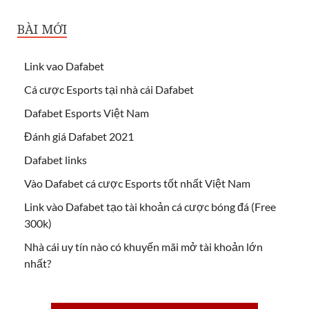
BÀI MỚI
Link vao Dafabet
Cá cược Esports tại nhà cái Dafabet
Dafabet Esports Việt Nam
Đánh giá Dafabet 2021
Dafabet links
Vào Dafabet cá cược Esports tốt nhất Việt Nam
Link vào Dafabet tạo tài khoản cá cược bóng đá (Free
300k)
Nhà cái uy tín nào có khuyến mãi mở tài khoản lớn
nhất?