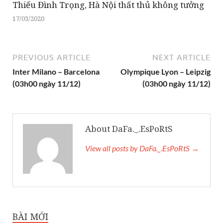
Thiếu Đình Trọng, Hà Nội thất thủ không tưởng
17/03/2020
PREVIOUS ARTICLE
NEXT ARTICLE
Inter Milano – Barcelona
Olympique Lyon – Leipzig
(03h00 ngày 11/12)
(03h00 ngày 11/12)
About DaFa._.EsPoRtS
View all posts by DaFa._.EsPoRtS →
BÀI MỚI