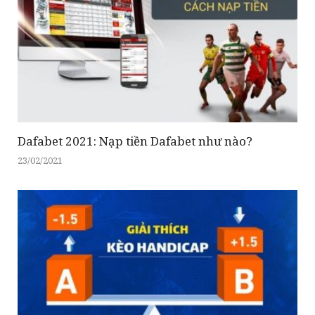
Dafabet 2021: Nạp tiền Dafabet như nào?
23/02/2021