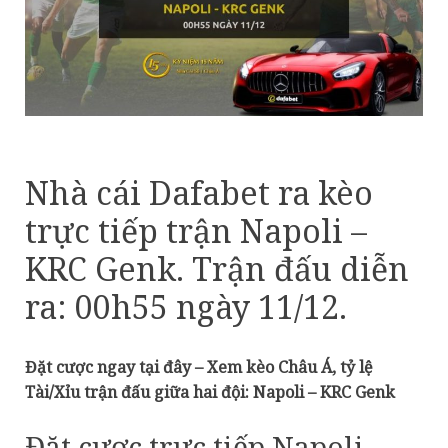
Nhà cái Dafabet ra kèo
trực tiếp trận Napoli –
KRC Genk. Trận đấu diễn
ra: 00h55 ngày 11/12.
Đặt cược ngay tại đây – Xem kèo Châu Á, tỷ lệ
Tài/Xỉu trận đấu giữa hai đội: Napoli – KRC Genk
Đặt cược trực tiếp Napoli –