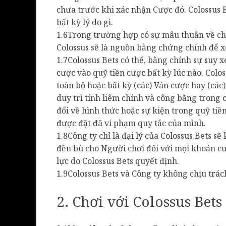
chưa trước khi xác nhận Cược đó. Colossus 
bất kỳ lý do gì.
1.6Trong trường hợp có sự mâu thuẫn về chi
Colossus sẽ là nguồn bằng chứng chính để x
1.7Colossus Bets có thể, bằng chính sự suy 
cược vào quỹ tiền cược bất kỳ lúc nào. Colo
toàn bộ hoặc bất kỳ (các) Ván cược hay (các
duy trì tính liêm chính và công bằng trong c
đổi về hình thức hoặc sự kiện trong quỹ tiề
được đặt đã vi phạm quy tắc của mình.
1.8Công ty chỉ là đại lý của Colossus Bets s
đền bù cho Người chơi đối với mọi khoản cư
lực do Colossus Bets quyết định.
1.9Colossus Bets và Công ty không chịu trác
2. Chơi với Colossus Bets