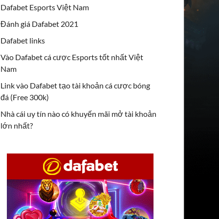
Dafabet Esports Việt Nam
Đánh giá Dafabet 2021
Dafabet links
Vào Dafabet cá cược Esports tốt nhất Việt
Nam
Link vào Dafabet tạo tài khoản cá cược bóng
đá (Free 300k)
Nhà cái uy tín nào có khuyến mãi mở tài khoản
lớn nhất?