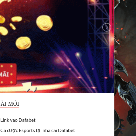
BÀI MỚI
Link vao Dafabet
Cá cược Esports tại nhà cái Dafabet