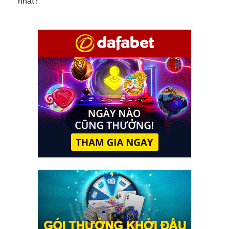
nhất?