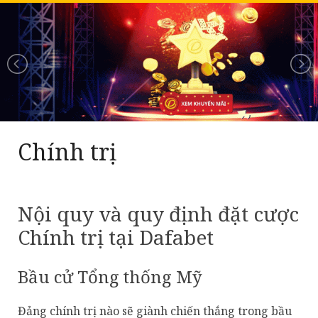
Chính trị
Nội quy và quy định đặt cược
Chính trị tại Dafabet
Bầu cử Tổng thống Mỹ
Đảng chính trị nào sẽ giành chiến thắng trong bầu