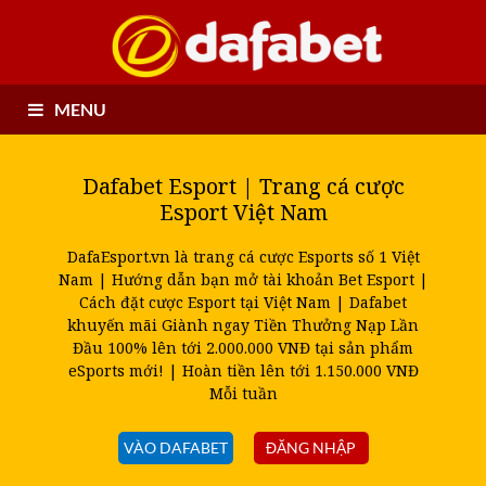
MENU
Dafabet Esport | Trang cá cược
Esport Việt Nam
DafaEsport.vn là trang cá cược Esports số 1 Việt
Nam | Hướng dẫn bạn mở tài khoản Bet Esport |
Cách đặt cược Esport tại Việt Nam | Dafabet
khuyến mãi Giành ngay Tiền Thưởng Nạp Lần
Đầu 100% lên tới 2.000.000 VNĐ tại sản phẩm
eSports mới! | Hoàn tiền lên tới 1.150.000 VNĐ
Mỗi tuần
VÀO DAFABET
ĐĂNG NHẬP