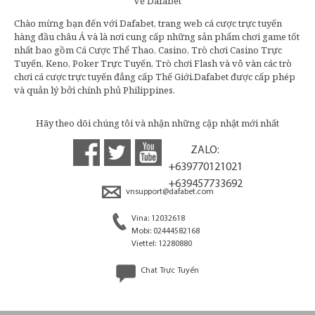
Về Dafabet
Chào mừng bạn đến với Dafabet, trang web cá cược trực tuyến
hàng đầu châu Á và là nơi cung cấp những sản phẩm chơi game tốt
nhất bao gồm Cá Cược Thể Thao, Casino, Trò chơi Casino Trực
Tuyến, Keno, Poker Trực Tuyến, Trò chơi Flash và vô vàn các trò
chơi cá cược trực tuyến đẳng cấp Thế Giới.Dafabet được cấp phép
và quản lý bởi chính phủ Philippines.
Hãy theo dõi chúng tôi và nhận những cập nhật mới nhất
ZALO:
+639770121021
+639457733692
vnsupport@dafabet.com
Vina: 12032618
Mobi: 02444582168
Viettel: 12280880
Chat Trực Tuyến