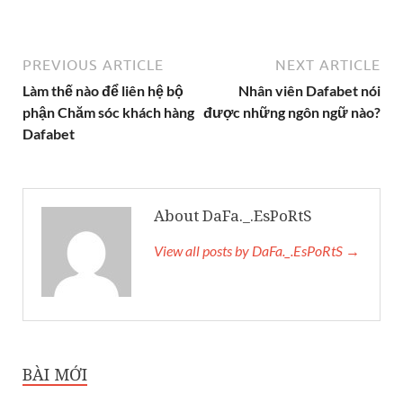
PREVIOUS ARTICLE
NEXT ARTICLE
Làm thế nào để liên hệ bộ
Nhân viên Dafabet nói
phận Chăm sóc khách hàng
được những ngôn ngữ nào?
Dafabet
About DaFa._.EsPoRtS
View all posts by DaFa._.EsPoRtS →
BÀI MỚI