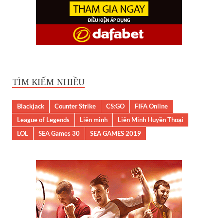
TÌM KIẾM NHIỀU
Blackjack
Counter Strike
CS:GO
FIFA Online
League of Legends
Liên minh
Liên Minh Huyền Thoại
LOL
SEA Games 30
SEA GAMES 2019