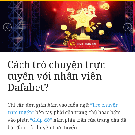
Cách trò chuyện trực
tuyến với nhân viên
Dafabet?
Chỉ cần đơn giản bấm vào biểu ngữ
“Trò chuyện
trực tuyến”
bên tay phải của trang chủ hoặc bấm
vào phần
“Giúp đỡ”
nằm phía trên của trang chủ để
bắt đầu trò chuyện trực tuyến