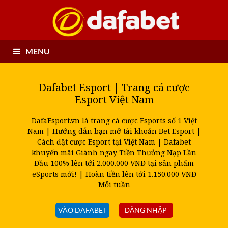
MENU
Dafabet Esport | Trang cá cược
Esport Việt Nam
DafaEsport.vn là trang cá cược Esports số 1 Việt
Nam | Hướng dẫn bạn mở tài khoản Bet Esport |
Cách đặt cược Esport tại Việt Nam | Dafabet
khuyến mãi Giành ngay Tiền Thưởng Nạp Lần
Đầu 100% lên tới 2.000.000 VNĐ tại sản phẩm
eSports mới! | Hoàn tiền lên tới 1.150.000 VNĐ
Mỗi tuần
VÀO DAFABET
ĐĂNG NHẬP